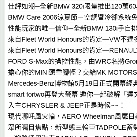
佳評如潮─全新BMW 320i限量推出120萬
BMW Care 2006涼夏節－空調暨冷卻系
性能玩家的唯一信仰─全新BMW 130i手
來自Fleet World Honours的肯定—VW不
來自Fleet World Honours的肯定—REN
FORD S-Max的操控性能，由WRC名將Gro
擔心你的MINI頭重腳輕？交給MK MOTOR
Mercedes-Benz博物館5月19日正式開幕
smart fortwo再登大螢幕 邀你一起破解「
入主CHRYSLER & JEEP正是時候~~！
現代哪吒風火輪，AERO Wheelman風靡
眾所矚目焦點，新型態三輪車TADPOLE蓄