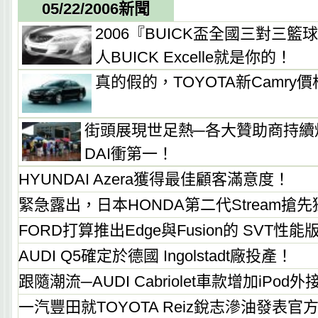
05/22/2006新聞
2006『BUICK盃全國三對三籃
人BUICK Excelle就是你的！
真的假的，TOYOTA新Camry價
街頭展現世足熱─各大贊助商持續
DAI衝第一！
HYUNDAI Azera獲得最佳顧客滿意度！
緊急露出，日本HONDA第二代Stream搶
FORD打算推出Edge與Fusion的 SVT性能
AUDI Q5確定於德國 Ingolstadt廠投產！
跟隨潮流─AUDI Cabriolet車款增加iPod
一汽豐田就TOYOTA Reiz銳志滲油發表官