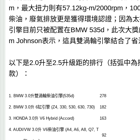
m，最大扭力則有57.12kg-m/2000rpm，1
柴油，廢氣排放更是獲得環境認證；因為太
引擎目前只被配置在BMW 535d，此次大獎
m Johnson表示，這具雙渦輪引擎結合了
以下是2.0升至2.5升級距的排行（括弧中
款）：
1. BMW
3.0
升
雙渦輪
柴油引擎
(535d)
278
2. BMW
3.0
升
6
缸引擎
(Z4, 330, 530, 630, 730)
182
3. HONDA
3.0
升
V6 Hybrid (Accord)
163
4. AUDI/VW
3.0
升
V6
柴油引擎
(A4, A6, A8, Q7,
T
92