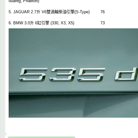
ouareg
, Phaeton)
5. JAGUAR
2.7
升
V6
雙渦輪
柴油引擎
(S-Type)
76
6. BMW
3.0
升
6
缸引擎
(330, X3, X5)
73