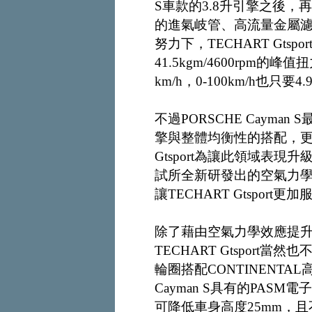
S車款的3.8升引擎之後
的進氣岐管、高流量金屬
努力下，TECHART Gtspo
41.5kgm/4600rpm的峰值
km/h，0-100km/h也只要4
不過PORSCHE Caym
擎與整體均衡性的搭配，更
Gtsport為讓此領域表
試所全新研發出的空氣力
讓TECHART Gtsport
除了藉由空氣力學效應提
TECHART Gtsport當然
輪圈搭配CONTINENTAL
Cayman S具有的PASM
可降低車身高度25mm，