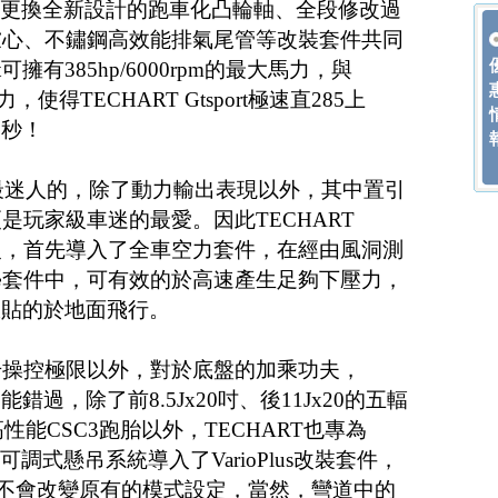
，再更換全新設計的跑車化凸輪軸、全段修改過
濾心、不鏽鋼高效能排氣尾管等改裝套件共同
rt可擁有385hp/6000rpm的最大馬力，與
扭力，使得TECHART Gtsport極速直285上
.9秒！
an S最迷人的，除了動力輸出表現以外，其中置引
是玩家級車迷的最愛。因此TECHART
現升級，首先導入了全車空力套件，在經由風洞測
學套件中，可有效的於高速產生足夠下壓力，
更加服貼的於地面飛行。
升操控極限以外，對於底盤的加乘功夫，
也不能錯過，除了前8.5Jx20吋、後11Jx20的五輻
高性能CSC3跑胎以外，TECHART也專為
電子可調式懸吊系統導入了VarioPlus改裝套件，
且不會改變原有的模式設定，當然，彎道中的