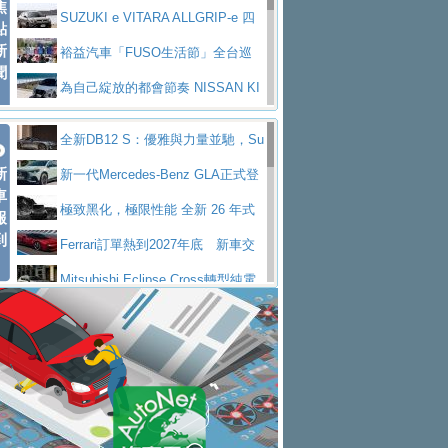
焦
V Prestige
SUZUKI e VITARA ALLGRIP-e 四
點
新
驅精神的純電新詮釋
裕益汽車「FUSO生活節」全台巡
聞
迴 結合生活體驗、交通安全與購車優惠
為自己綻放的都會節奏 NISSAN KI
CKS SAKURA
為品味獨具層峰買家打造的頂級座
全新DB12 S：優雅與力量並馳，Su
駕，MAZDA CX-90 33T AWD Premium Ca
安心舒適旅游的好夥伴 MG HS PH
新
per Tourer的顛峰之作
新一代Mercedes-Benz GLA正式登
ptain Seat
EV
許自己和家人一部舒適安全又高科
車
場 續航最高657公里、支援320kW快充
極致黑化，極限性能 全新 26 年式
報
技的座駕! Ford Territory中型油電休旅
後疫情時代最安全高效重型卡車FU
到
DEFENDER OCTA BLACK 限量登台
Ferrari訂單熱到2027年底 新車交
SO Super Great今日在台登場，結合先進安
中部車業老字號佳樂汽車取得Stella
付至少得等一年以上
Mitsubishi Eclipse Cross轉型純電
全輔助科技
ntis四品牌經銷權，全新多品牌旗艦展示中
屏東特搜大隊再添新利器 SITRAK
休旅 87kWh電池續航超過600公里
全新BMW 318i Touring豪華旅行車
心開幕啟用
救助器材車
買氣不衰、SUZUKI經銷商勇於開啟
全台限量200台 進化現型
不等零關稅的紅利，Jeep品牌今日
全新大店，新北都鈴木占地500坪土城旗艦
2025第七屆ISUZU運轉職人挑戰賽
起展開首批車交車
Volvo EX60 即將叩關，靜肅性、底
展示中心開幕
熱血登場 展現極致車技與專業職人精神
H2GP世界總決賽圓滿落幕 台灣團
盤與數位介面搶先揭露
Audi Q9 將於 2026 年底上市 旗艦
隊表現精彩
淨零減碳指標性應用 純電動水泥預