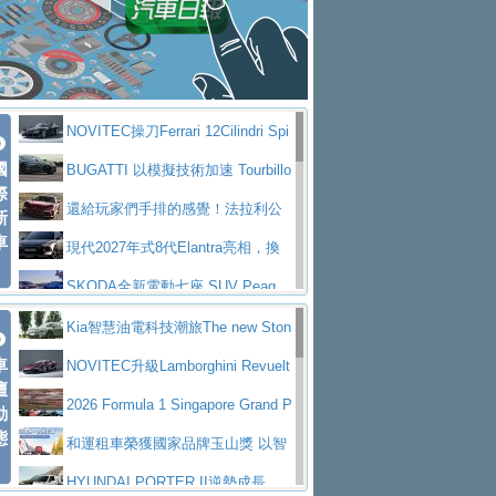
大型 SUV 鎖定七人座豪華市場
BMW攜手漫威電影【蜘蛛人：重生
拌車
消防車除了滅火裝備還需要什麼？
日】
Skoda 發表全新 Peaq 內裝：七人
一探SITRAK “準” 消防車的究竟
大益金龍初試啼聲，汽柴油5噸貨車
座純電旗艦 SUV，行李廂最大可達 935 公
全新純電 Mercedes-Benz C 400 4
不是對手
正宗年鑑2025年全球自動車年鑑1月
升
MATIC Electric 登場
奢華與科技大躍進，MAZDA全新3
NOVITEC操刀Ferrari 12Cilindri Spi
下旬問世！
2024第六屆ISUZU運轉職人挑戰賽
代CX-5全方位進化提前亮相並展開預售94.9
馬自達公布 2027 年式 MX-5 更
國
der 碳纖維空力、鍛造輪圈與Inconel排氣
BUGATTI 以模擬技術加速 Tourbillo
首度前進南台灣熱烈開戰
豪華電能休旅新星 Audi Q4 Sportba
際
萬起
新，新增 Yakudo 特別版
Skoda Peaq 發表全新電動動力系
上身
n 動態開發
還給玩家們手排的感覺！法拉利公
新
ck 55 e-tron S line
Scania Taiwan 逆風而行，加深力
統 最長續航逾 640 公里、支援雙向供電
BMW M2 首度導入 xDrive 四驅，
車
布12Cilidri Manaule手排超跑產品細節
現代2027年式8代Elantra亮相，換
道投資布局
美國與瑞士需求成關鍵推手
The all-new T-Roc 魅力 自成焦點
裝更銳利的造型、更先進的資訊娛樂系統及
SKODA全新電動七座 SUV Peaq
Maserati GT2 Stradale「Tribute to
更高效的動力
問世，擁有品牌史上最寬敞且豪華的座艙
AUDI推出首款高性能油電超跑Nuvo
Kia智慧油電科技潮旅The new Ston
MC12」全球首度亮相
迎接 RANGE ROVER 品牌家族第
車
lari，0到100公里加速2.6秒、極速350公里
百年三叉戟傳奇再啟程 Maserati 重
ic 1-7月累計銷量創歷史新高
NOVITEC升級Lamborghini Revuelt
壇
五位成員 全新 RANGE ROVER GT 預告登
造型華麗時尚、科技座艙再進化，P
／小時
返 1000 Miglia 傳承競速榮耀
法拉利首款純電跑車Luce亮相，最
o 綜效輸出增至1,048匹
2026 Formula 1 Singapore Grand P
動
場
eugeot 208小改款發表上市94.8萬起
態
大馬力超過1000匹並具備530公里最大續航
小車大空間、座艙科技更先進，SK
rix 新加坡大獎賽 Audi 極速之旅開放報名
和運租車榮獲國家品牌玉山獎 以智
里程
ODA發表全新純電跨界休旅Eipq祭平民化車
賓士AMG.EA專屬平台首作，Merc
慧移動與綠能創新
HYUNDAI PORTER II逆勢成長，