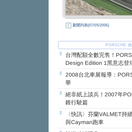
新聞列表(07/05/2006)
PORSCHE 
台灣配額全數完售！PORSCHE
Design Edition 1黑意志登
2008台北車展報導：PO
華
絕非紙上談兵！2007年P
錐行駛篇
〈快訊〉芬蘭VALMET持續為
與Cayman跑車