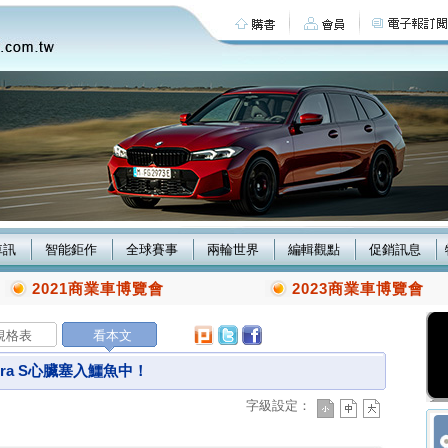
車訊
智能鉅作
全球賽事
兩輪世界
編輯觀點
促銷訊息
2021商業車博覽會
2023商業車博覽會
規格表
看本文
arrera S心臟塞入鱷魚中！
字級設定：