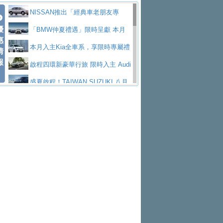
價89萬起
edes-AMG 全新GT 4-Door Coupe全球首發
福斯推出首款GTI純電性能掀背ID.
勇奪中型貨車銷售冠軍
父親節霸氣獻禮！PGO 威力125 最
NISSAN推出「經典車老朋友專
Polo GTI，擁有226匹馬力和零百加速 6.8
Jaguar 公布四門 GT車款正式車名
優
低入手價 $60,900 起 省油ｘ安全ｘ大空間
福斯商旅挺頭家 推出「德系質感 精
案」 以匠人精神煥新珍品座駕
「BMW仲夏禮遇」限時呈獻 本月
惠
秒的實力
為JAGUAR TYPE 01
終於跟上進度，LEXUS發表首款三
陪爸爸輕鬆
算圓夢」專案
yundai推出AllDayEnergy能源服
入主即享尊榮豪華五星假期 多元優購方案
本月入主Kia全車系，享限時專屬禮
情
報
排六座純電旗艦休旅 TZ
有錢也買不到的Golf R！福斯打造
務 讓電動車化身行動儲能系統
NISSAN X-TRAIL 上市首月銷量
同步實施
遇
啟程四環新豪華行旅 限時入主 Audi
全新Golf R 24h賽車將挑戰紐柏林24小時耐
SKODA公布全新小型純電跨界休旅
躋身同級前3名
Toyota歐洲純電車銷量翻倍 2026
A6 旗艦陣容 低月付5,888元起及3 年乙式險
盛夏啟程！TAIWAN SUZUKI 八月
久賽
Epiq內裝設計，預計5月19日全球首發
福斯全新 ID. Polo 起跳價約台幣94
上半年成長113％
XFORCE攜手臺南祀典大天后宮 試
購置金
禮遇全面升級
無懼暑假出行！ZS玩美Cool版與G5
萬，續航里程可達到455公里附氣動式按摩
福斯宣布Golf與T-Roc推出Full Hybri
乘就送限量「幸福駕到」過爐御守
Subaru推動燃油、油電與純電車混
0 PLUS酷涼特仕版升級通風座椅
Ford天外飛來禮 Territory旗艦響宴
座椅
d全油電複合動力車型，預計於今年第四季
KIA米蘭設計周展出Vision Meta Tu
線生產 以彈性製造應對市場變化
Volvo Trucks 承諾成為高科技供應
三件組 再享0利率 入主再抽美國雙人來回機
Forester油電版上市週年保固升級
上市
rismo概念車並公布所有相關資訊，未來將
BMW 旗艦房車7系列中期改款，外
鏈的可靠夥伴
格上租車暑期享8% LINE POINTS
票
父親節再享SUBARU爸氣豪禮
PEUGEOT、CITROEN「EN ROU
是命名為EV8
觀煥然一新、內裝科技與電動車續航里程大
借「東風」之力，HONDA推出中國
回饋 再抽黑鑰匙尊榮禮遇
匠心淬鍊展現世代躍進 ALL-NEW
TE！La Vie en Route｜法式日常，即刻啟
全能ZS翻玩新視界！全新27年式換
幅升級
製造日本重新貼牌全新4代Insight純電動休
MAZDA CX-5 延長保固禮遇限時實施
魅力 自成焦點 胡宇威擔任 The all-
程」 全車系享 5 年
裝曜黑風格套件 含舊換新60萬內輕鬆入手
暑假購車趁現在！ PGO 全車系一
旅
new T-Roc 品牌大使 攜手Volkswagen展現
2026 Honda Motorcycle Cruiser 風
日限定賞車會 指定車款送3,000元加油卡
特斯拉掀充電價格戰 EVOASIS推
不被定義的
格騎士趴圓滿落幕 風格由你定義！一起騎
Skoda Motorsport 125 週年 全台 R
訂閱制假日最低5.25元會員優惠
Honda Motorcycle攜手築間餐飲集