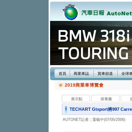
首頁
商業車誌
賞車頻道
全球
2019商業車博覽會
展示點
保養廠
TECHART Gtsport將997 C
AUTONET記者：葉毓中(07/05/2006)