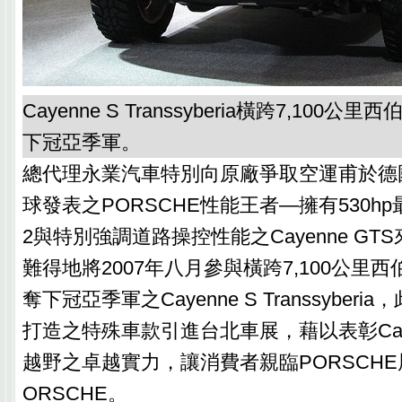
Cayenne S Transsyberia橫跨7,10
下冠亞季軍。
總代理永業汽車特別向原廠爭取空運甫於德
球發表之PORSCHE性能王者—擁有530hp最
2與特別強調道路操控性能之Cayenne G
難得地將2007年八月參與橫跨7,100公里
奪下冠亞季軍之Cayenne S Transsyber
打造之特殊車款引進台北車展，藉以表彰Cay
越野之卓越實力，讓消費者親臨PORSCH
ORSCHE。