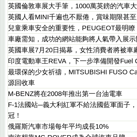
英國倫敦車展大手筆，1000萬英鎊的汽車
英國人看MINI千遍也不厭倦，賞味期限甚至
兒童乘車安全的重要性，PEUGEOT最明瞭
車廠需知，成功的網站能夠將人氣帶入展示
英國車展7月20日揭幕，女性消費者將被車
印度電動車王REVA，下一步準備開發Fuel Ce
最環保的少女祈禱，MITSUBISHI FUSO Cante
源回收車
M-BENZ將在2008年推出第一台油電車
F-1法國站─義大利紅軍不給法國藍軍面子，M.S
冠！
俄羅斯汽車市場每年平均成長10%