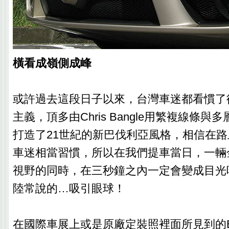
橫看成嶺側成峰
或許過去這段日子以來，台灣車迷都看慣了
主義，頂多由Chris Bangle用繁複線條
打造了21世紀的新巴伐利亞風格，相信在
車迷相當習慣，所以在我們提車當日，一輛金色
視野的同時，在三秒鐘之內一定會變成目光
陸常說的…吸引眼球！
在國際車展上或是原廠定裝照裡面所見到的Br