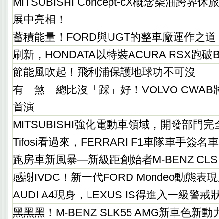
MITSUBISHI Concept-cX概念柴油跨
展中亮相！
蓄積能量！FORD與UGT的整車廠運作之道
刷新，HONDATA以特裝ACURA RSX跑破Bon
節能風吹起！飛利浦保護地球功不可沒
有「煞」總比沒「踩」好！VOLVO CWA
首演
MITSUBISHI強化電動車領域，開發部門
Tifosi看過來，FERRARI F1車隊車手
跑房車新風暴—新級距創始者M-BENZ CLS
感謝IVDC！新一代FORD Mondeo動態表
AUDI A4現身，LEXUS IS得進入一級警戒
黑黑黑！M-BENZ SLK55 AMG新車色新