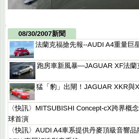
08/30/2007新聞
法蘭克福搶先報--AUDI A4重量
跑房車新風暴—JAGUAR XF法
猛「豹」出閘！JAGUAR XKR
〈快訊〉MITSUBISHI Concept-cX跨
球首演
〈快訊〉AUDI A4車系提供丹麥頂級音響品牌B