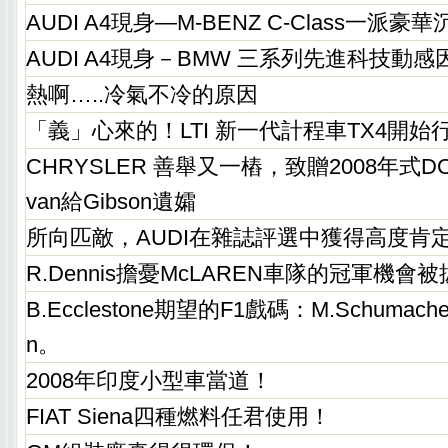
AUDI A4現身—M-BENZ C-Class一派
AUDI A4現身－BMW 三系列先進科技動感
熱啊…..冷氣不冷的原因
「義」心來的！LTI 新一代計程車TX4開始
CHRYSLER 善舉又一樁，致贈2008年式DODG
van給Gibson遺孀
所向匹敵，AUDI在雜誌評選中獲得高度肯
R.Dennis擔憂McLAREN車隊的冠軍機會
B.Ecclestone期望的F1戲碼：M.Schumacher
n。
2008年印度小型車當道！
FIAT Siena四種燃料任君使用！