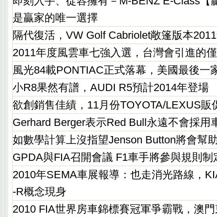
即刻入手、從容擁有－M-BENZ E-Clas
是贏家的唯一選擇
隔代復活，VW Golf Cabriolet敞篷版本20
2011年度風雲車七強入選，台灣會引進的
風光84載PONTIAC正式落幕，美國最後
小R8果然有譜，AUDI R5預計2014年登場
欲創銷售佳績，11月份TOYOTA/LEXUS
Gerhard Berger表示Red Bull永遠不會
如數學計算上沒指望Jenson Button將會幫
GPDA與FIA召開會議 F1車手將參與規則制
2010年SEMA車展報導：也走消光路線，KIA For
-R概念現身
2010 FIA世界房車錦標賽冠軍爭霸戰，澳