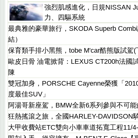
強烈肌感進化，日規NISSAN J
力、四驅系統
最典雅的豪華旅行，SKODA Superb Com
結）
保育類手排小黑熊，tobe M'car酷熊版試駕(
歐皮日骨 油電掀背：LEXUS CT200h法
陳
雙冠加身，PORSCHE Cayenne榮獲「2
度最佳SUV」
阿湯哥新座駕，BMW全新6系列參與不可能
狂熱搖滾之旅，全國HARLEY-DAVIDSO
大甲收費站ETC雙向小車車道拓寬工程11/4-