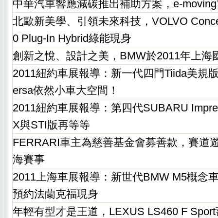
中華汽車響應減碳推出補助方案，e-movin
北歐新美學、引領未來科技，VOLVO Concept 
0 Plug-In Hybrid綠能現身
創新之悅、設計之美，BMW於2011年上
2011紐約車展報導：新一代四門Tiida美規版
ersa依然小車大空間！
2011紐約車展報導：第四代SUBARU Imp
X與STI版再等等
FERRARI車主為慈善基金會募善款，賽道遊行
海賽事
2011上海車展報導：新世代BMW M5概
預約法蘭克福現身
年輕有型才是王道，LEXUS LS460 F Spo