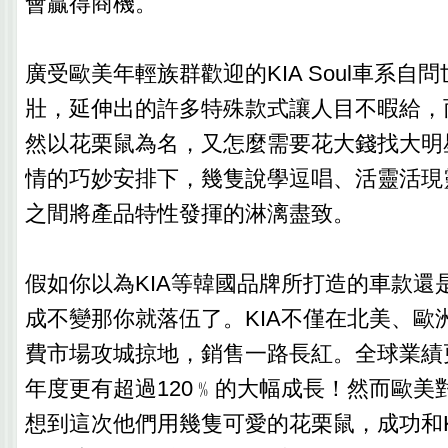
會贏得商機。
廣受歐美年輕族群歡迎的KIA Soul車系自
壯，延伸出的許多特殊款式讓人目不暇給，而H
然以花栗鼠為名，又怎麼需要花大錢找大明
情的巧妙安排下，幾隻說學逗唱、活靈活現
之間將產品特性發揮的淋漓盡致。
假如你以為KIA等韓國品牌所打造的車款還
成不變那你就落伍了。KIA不僅在北美、歐
費市場攻城掠地，銷售一路長紅。全球業績
年度更有超過120﹪的大幅成長！然而歐美
想到這次他們用幾隻可愛的花栗鼠，成功和KIA S