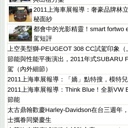
2011上海車展報導：奢豪品牌林
秘面紗
都會中的光影精靈！smart fortwo edit
駕短評
上空美型獅-PEUGEOT 308 CC試駕印象
節能與性能平衡演出，2011年式SUBARU Fore
駕（內外細節）
2011上海車展報導：「嬌」點特搜，模特
2011上海車展報導：Think Blue！全新VW 
節能
太古鼎翰歡慶Harley-Davidson在台三
士攜眷同樂慶生