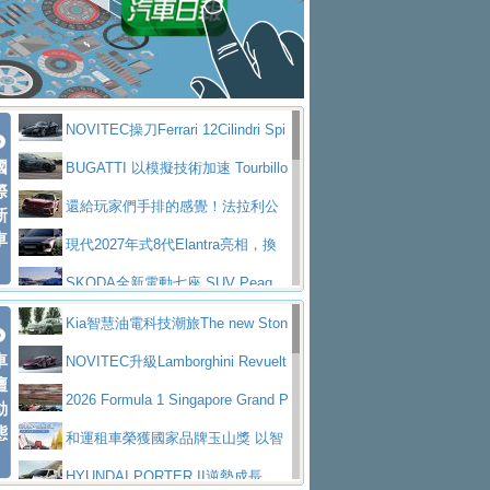
大型 SUV 鎖定七人座豪華市場
BMW攜手漫威電影【蜘蛛人：重生
拌車
消防車除了滅火裝備還需要什麼？
日】
Skoda 發表全新 Peaq 內裝：七人
一探SITRAK “準” 消防車的究竟
大益金龍初試啼聲，汽柴油5噸貨車
座純電旗艦 SUV，行李廂最大可達 935 公
全新純電 Mercedes-Benz C 400 4
不是對手
正宗年鑑2025年全球自動車年鑑1月
升
MATIC Electric 登場
奢華與科技大躍進，MAZDA全新3
NOVITEC操刀Ferrari 12Cilindri Spi
下旬問世！
2024第六屆ISUZU運轉職人挑戰賽
代CX-5全方位進化提前亮相並展開預售94.9
馬自達公布 2027 年式 MX-5 更
國
der 碳纖維空力、鍛造輪圈與Inconel排氣
BUGATTI 以模擬技術加速 Tourbillo
首度前進南台灣熱烈開戰
豪華電能休旅新星 Audi Q4 Sportba
際
萬起
新，新增 Yakudo 特別版
Skoda Peaq 發表全新電動動力系
上身
n 動態開發
還給玩家們手排的感覺！法拉利公
新
ck 55 e-tron S line
Scania Taiwan 逆風而行，加深力
統 最長續航逾 640 公里、支援雙向供電
BMW M2 首度導入 xDrive 四驅，
車
布12Cilidri Manaule手排超跑產品細節
現代2027年式8代Elantra亮相，換
道投資布局
美國與瑞士需求成關鍵推手
The all-new T-Roc 魅力 自成焦點
裝更銳利的造型、更先進的資訊娛樂系統及
SKODA全新電動七座 SUV Peaq
Maserati GT2 Stradale「Tribute to
更高效的動力
問世，擁有品牌史上最寬敞且豪華的座艙
AUDI推出首款高性能油電超跑Nuvo
Kia智慧油電科技潮旅The new Ston
MC12」全球首度亮相
迎接 RANGE ROVER 品牌家族第
車
lari，0到100公里加速2.6秒、極速350公里
百年三叉戟傳奇再啟程 Maserati 重
ic 1-7月累計銷量創歷史新高
NOVITEC升級Lamborghini Revuelt
壇
五位成員 全新 RANGE ROVER GT 預告登
造型華麗時尚、科技座艙再進化，P
／小時
返 1000 Miglia 傳承競速榮耀
法拉利首款純電跑車Luce亮相，最
o 綜效輸出增至1,048匹
2026 Formula 1 Singapore Grand P
動
場
eugeot 208小改款發表上市94.8萬起
態
大馬力超過1000匹並具備530公里最大續航
小車大空間、座艙科技更先進，SK
rix 新加坡大獎賽 Audi 極速之旅開放報名
和運租車榮獲國家品牌玉山獎 以智
里程
ODA發表全新純電跨界休旅Eipq祭平民化車
賓士AMG.EA專屬平台首作，Merc
慧移動與綠能創新
HYUNDAI PORTER II逆勢成長，