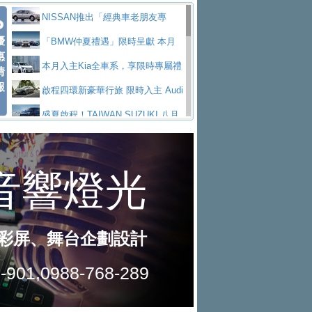
價89萬起
edes-AMG 全新GT 4-Door Coupe全球首發
福斯推出首款GTI純電性能掀背ID.
勇奪中型貨車銷售冠軍
父親節霸氣獻禮！PGO 威力125 最
NISSAN推出「經典車老朋友專
Polo GTI，擁有226匹馬力和零百加速 6.8
Jaguar 公布四門 GT車款正式車名
優
低入手價 $60,900 起 省油ｘ安全ｘ大空間
福斯商旅挺頭家 推出「德系質感 精
案」 以匠人精神煥新珍品座駕
「BMW仲夏禮遇」限時呈獻 本月
惠
秒的實力
為JAGUAR TYPE 01
終於跟上進度，LEXUS發表首款三
陪爸爸輕鬆
算圓夢」專案
yundai推出AllDayEnergy能源服
入主即享尊榮豪華五星假期 多元優購方案
本月入主Kia全車系，享限時專屬禮
情
報
排六座純電旗艦休旅 TZ
有錢也買不到的Golf R！福斯打造
務 讓電動車化身行動儲能系統
NISSAN X-TRAIL 上市首月銷量
同步實施
遇
啟程四環新豪華行旅 限時入主 Audi
全新Golf R 24h賽車將挑戰紐柏林24小時耐
SKODA公布全新小型純電跨界休旅
躋身同級前3名
Toyota歐洲純電車銷量翻倍 2026
A6 旗艦陣容 低月付5,888元起及3 年乙式險
盛夏啟程！TAIWAN SUZUKI 八月
久賽
Epiq內裝設計，預計5月19日全球首發
福斯全新 ID. Polo 起跳價約台幣94
上半年成長113％
XFORCE攜手臺南祀典大天后宮 試
購置金
禮遇全面升級
無懼暑假出行！ZS玩美Cool版與G5
萬，續航里程可達到455公里附氣動式按摩
福斯宣布Golf與T-Roc推出Full Hybri
乘就送限量「幸福駕到」過爐御守
Subaru推動燃油、油電與純電車混
0 PLUS酷涼特仕版升級通風座椅
Ford天外飛來禮 Territory旗艦響宴
座椅
d全油電複合動力車型，預計於今年第四季
KIA米蘭設計周展出Vision Meta Tu
線生產 以彈性製造應對市場變化
Volvo Trucks 承諾成為高科技供應
三件組 再享0利率 入主再抽美國雙人來回機
Forester油電版上市週年保固升級
上市
rismo概念車並公布所有相關資訊，未來將
BMW 旗艦房車7系列中期改款，外
鏈的可靠夥伴
格上租車暑期享8% LINE POINTS
票
父親節再享SUBARU爸氣豪禮
PEUGEOT、CITROEN「EN ROU
是命名為EV8
觀煥然一新、內裝科技與電動車續航里程大
借「東風」之力，HONDA推出中國
回饋 再抽黑鑰匙尊榮禮遇
匠心淬鍊展現世代躍進 ALL-NEW
TE！La Vie en Route｜法式日常，即刻啟
全能ZS翻玩新視界！全新27年式換
幅升級
製造日本重新貼牌全新4代Insight純電動休
MAZDA CX-5 延長保固禮遇限時實施
魅力 自成焦點 胡宇威擔任 The all-
程」 全車系享 5 年
裝曜黑風格套件 含舊換新60萬內輕鬆入手
暑假購車趁現在！ PGO 全車系一
旅
new T-Roc 品牌大使 攜手Volkswagen展現
2026 Honda Motorcycle Cruiser 風
日限定賞車會 指定車款送3,000元加油卡
特斯拉掀充電價格戰 EVOASIS推
不被定義的
格騎士趴圓滿落幕 風格由你定義！一起騎
Skoda Motorsport 125 週年 全台 R
訂閱制假日最低5.25元會員優惠
Honda Motorcycle攜手築間餐飲集