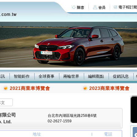
車訊
智能鉅作
全球賽事
兩輪世界
編輯觀點
促銷訊息
2021商業車博覽會
2023商業車博覽會
本文
有限公司
台北市內湖區瑞光路258巷6號
 Ltd.
02-2627-1559
地址
電話