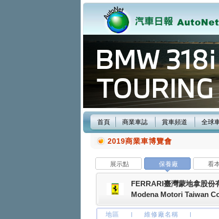
首頁
商業車誌
賞車頻道
全球
2019商業車博覽會
展示點
保養廠
看
FERRARI臺灣蒙地拿股份
Modena Motori Taiwan Co.
地區
維修廠名稱