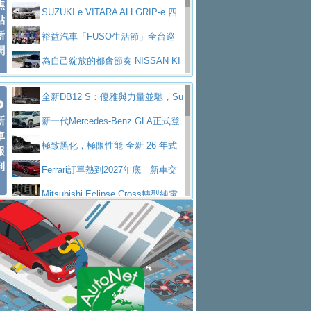
焦
V Prestige
SUZUKI e VITARA ALLGRIP-e 四
點
新
驅精神的純電新詮釋
裕益汽車「FUSO生活節」全台巡
聞
迴 結合生活體驗、交通安全與購車優惠
為自己綻放的都會節奏 NISSAN KI
CKS SAKURA
為品味獨具層峰買家打造的頂級座
全新DB12 S：優雅與力量並馳，Su
駕，MAZDA CX-90 33T AWD Premium Ca
安心舒適旅游的好夥伴 MG HS PH
新
per Tourer的顛峰之作
新一代Mercedes-Benz GLA正式登
ptain Seat
EV
許自己和家人一部舒適安全又高科
車
場 續航最高657公里、支援320kW快充
極致黑化，極限性能 全新 26 年式
報
技的座駕! Ford Territory中型油電休旅
後疫情時代最安全高效重型卡車FU
到
DEFENDER OCTA BLACK 限量登台
Ferrari訂單熱到2027年底 新車交
SO Super Great今日在台登場，結合先進安
中部車業老字號佳樂汽車取得Stella
付至少得等一年以上
Mitsubishi Eclipse Cross轉型純電
全輔助科技
ntis四品牌經銷權，全新多品牌旗艦展示中
屏東特搜大隊再添新利器 SITRAK
休旅 87kWh電池續航超過600公里
全新BMW 318i Touring豪華旅行車
心開幕啟用
救助器材車
買氣不衰、SUZUKI經銷商勇於開啟
全台限量200台 進化現型
不等零關稅的紅利，Jeep品牌今日
全新大店，新北都鈴木占地500坪土城旗艦
2025第七屆ISUZU運轉職人挑戰賽
起展開首批車交車
Volvo EX60 即將叩關，靜肅性、底
展示中心開幕
熱血登場 展現極致車技與專業職人精神
H2GP世界總決賽圓滿落幕 台灣團
盤與數位介面搶先揭露
Audi Q9 將於 2026 年底上市 旗艦
隊表現精彩
淨零減碳指標性應用 純電動水泥預