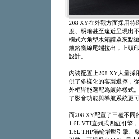
208 XY在外觀方面採
度、明暗甚至遠近呈現出
欄式六角型水箱護罩來點綴
鍍鉻窗線尾端拉出，上頭印
設計。
內裝配置上208 XY大
供了多樣化的客製選擇，
外框皆能選配為鍍鉻樣式。
了影音功能與導航系統更可
而208 XY配置了三種
1.6L VTI直列式四缸引擎
1.6L THP渦輪增壓引擎。