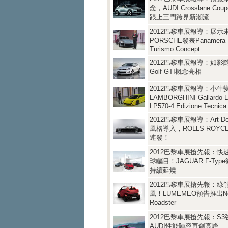
念，AUDI Crosslane Coup
跟上三門跨界新潮流
2012巴黎車展報導：展示
PORSCHE發表Panamera S
Turismo Concept
2012巴黎車展報導：如影隨
Golf GTI概念亮相
2012巴黎車展報導：小牛
LAMBORGHINI Gallardo 
LP570-4 Edizione Tecnica
2012巴黎車展報導：Art 
風格導入，ROLLS-ROY
連發！
2012巴黎車展搶先報：快
球矚目！JAGUAR F-Ty
持續延燒
2012巴黎車展搶先報：綠
風！LUMEMEO預告推出N
Roadster
2012巴黎車展搶先報：S
AUDI性能陣容再創高峰