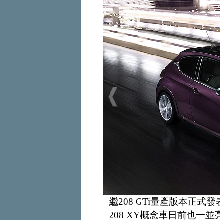
繼208 GTi量產版本正式
208 XY概念車日前也一並