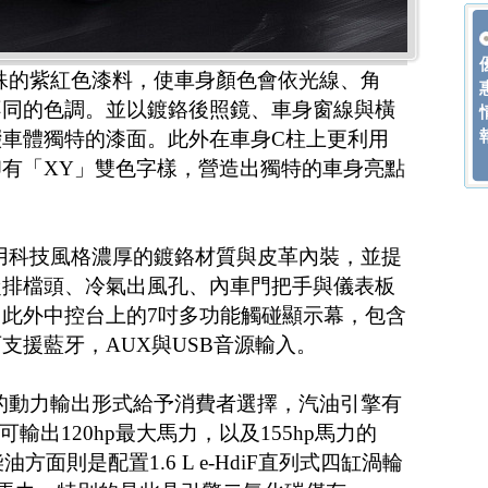
用特殊的紫紅色漆料，使車身顏色會依光線、角
不同的色調。並以鍍鉻後照鏡、車身窗線與橫
車體獨特的漆面。此外在車身C柱上更利用
有「XY」雙色字樣，營造出獨特的車身亮點
量採用科技風格濃厚的鍍鉻材質與皮革內裝，並提
從排檔頭、冷氣出風孔、內車門把手與儀表板
此外中控台上的7吋多功能觸碰顯示幕，包含
支援藍牙，AUX與USB音源輸入。
不同的動力輸出形式給予消費者選擇，汽油引擎有
，可輸出120hp最大馬力，以及155hp馬力的
柴油方面則是配置1.6 L e-HdiF直列式四缸渦輪