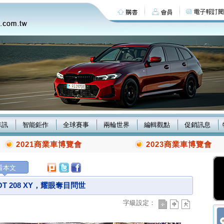
車訊
智能鉅作
全球賽事
兩輪世界
編輯觀點
促銷訊息
2021商業車博覽會
2023商業車博覽會
看本文
T 208 XY，耀眼奪目問世
字級設定：