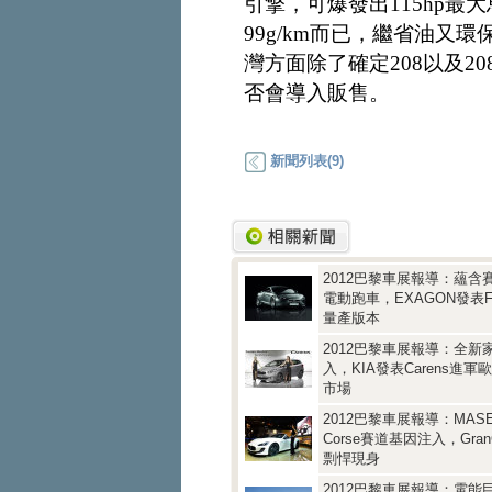
引擎，可爆發出115hp
99g/km而已，繼省油又環
灣方面除了確定208以及20
否會導入販售。
新聞列表(9)
2012巴黎車展報導：蘊含
電動跑車，EXAGON發表Furt
量產版本
2012巴黎車展報導：全新
入，KIA發表Carens進軍
市場
2012巴黎車展報導：MASE
Corse賽道基因注入，GranC
剽悍現身
2012巴黎車展報導：電能