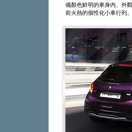
備顏色鮮明的車身內、外
前火熱的個性化小車行列