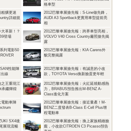
格車型
點粗獷更迷
2012巴黎車展搶先報：S-Line做先鋒，
ountry詳細規
AUDI A3 Sportback更實用車型提前亮
相
外大革新！？
2012巴黎車展搶先報：跨界車型亮相，
DB9登場
VOLVO V40 Cross Country廠照搶先揭
露
7系列電影50
2012巴黎車展搶先報：KIA Carens外
ROVER
貌完整揭露
SSAN性能陣
2012巴黎車展搶先報：有誠意的小改
確定出線
款，TOYOTA Verso換新臉蛋更年輕
跑之王重現江
2012巴黎車展搶先報：火紅延燒動感熱
ept承繼輝煌
力，BRABUS預告推出M-BENZ A-
Class進化方案
大電動車陣
2012巴黎車展搶先報：接近量產！M-
ctrum
BENZ二度發表B-Class E-Cell Plus增
程電動車
UKI SX4後
2012巴黎車展搶先報：換上家族精緻臉
車尾展現流暢
龐，小改款CITROEN C3 Picasso預告