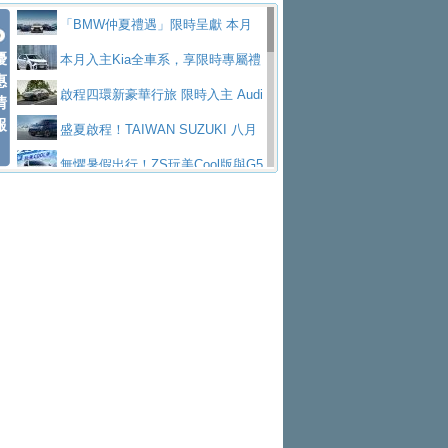
Polo GTI，擁有226匹馬力和零百加速 6.8
Jaguar 公布四門 GT車款正式車名
慧移動與綠能創新
父親節霸氣獻禮！PGO 威力125 最
「BMW仲夏禮遇」限時呈獻 本月
秒的實力
為JAGUAR TYPE 01
終於跟上進度，LEXUS發表首款三
優
低入手價 $60,900 起 省油ｘ安全ｘ大空間
Toyota歐洲純電車銷量翻倍 2026
入主即享尊榮豪華五星假期 多元優購方案
本月入主Kia全車系，享限時專屬禮
惠
排六座純電旗艦休旅 TZ
有錢也買不到的Golf R！福斯打造
陪爸爸輕鬆
上半年成長113％
NISSAN X-TRAIL 上市首月銷量
同步實施
遇
啟程四環新豪華行旅 限時入主 Audi
情
報
全新Golf R 24h賽車將挑戰紐柏林24小時耐
SKODA公布全新小型純電跨界休旅
躋身同級前3名
Subaru推動燃油、油電與純電車混
A6 旗艦陣容 低月付5,888元起及3 年乙式險
盛夏啟程！TAIWAN SUZUKI 八月
久賽
Epiq內裝設計，預計5月19日全球首發
福斯全新 ID. Polo 起跳價約台幣94
線生產 以彈性製造應對市場變化
XFORCE攜手臺南祀典大天后宮 試
購置金
禮遇全面升級
無懼暑假出行！ZS玩美Cool版與G5
萬，續航里程可達到455公里附氣動式按摩
福斯宣布Golf與T-Roc推出Full Hybri
乘就送限量「幸福駕到」過爐御守
Volvo Trucks 承諾成為高科技供應
0 PLUS酷涼特仕版升級通風座椅
Ford天外飛來禮 Territory旗艦響宴
座椅
d全油電複合動力車型，預計於今年第四季
KIA米蘭設計周展出Vision Meta Tu
鏈的可靠夥伴
格上租車暑期享8% LINE POINTS
三件組 再享0利率 入主再抽美國雙人來回機
Forester油電版上市週年保固升級
上市
rismo概念車並公布所有相關資訊，未來將
BMW 旗艦房車7系列中期改款，外
回饋 再抽黑鑰匙尊榮禮遇
匠心淬鍊展現世代躍進 ALL-NEW
票
父親節再享SUBARU爸氣豪禮
PEUGEOT、CITROEN「EN ROU
是命名為EV8
觀煥然一新、內裝科技與電動車續航里程大
借「東風」之力，HONDA推出中國
MAZDA CX-5 延長保固禮遇限時實施
魅力 自成焦點 胡宇威擔任 The all-
TE！La Vie en Route｜法式日常，即刻啟
全能ZS翻玩新視界！全新27年式換
幅升級
製造日本重新貼牌全新4代Insight純電動休
現代汽車發表全新電動跨界休旅Ioni
new T-Roc 品牌大使 攜手Volkswagen展現
Skoda Motorsport 125 週年 全台 R
程」 全車系享 5 年
裝曜黑風格套件 含舊換新60萬內輕鬆入手
暑假購車趁現在！ PGO 全車系一
旅
q 3，科幻風格的造型具備335公里最大續航
不被定義的
S Roadshow 熱血啟動
Nissan力拚縮短新車開發週期 導
日限定賞車會 指定車款送3,000元加油卡
特斯拉掀充電價格戰 EVOASIS推
里程
入AI、借鏡中國車廠求生
全台最速充電樁降臨桃園！ 華城電
訂閱制假日最低5.25元會員優惠
Honda Motorcycle攜手築間餐飲集
能首座640kW極速充電站正式啟用
BMW iX3投產9個月突破5萬輛 匈
團「燒肉Smile」跨界合作
出國、國旅都能用！iRent前進桃園