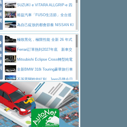
焦
V Prestige
SUZUKI e VITARA ALLGRIP-e 四
點
新
驅精神的純電新詮釋
裕益汽車「FUSO生活節」全台巡
聞
迴 結合生活體驗、交通安全與購車優惠
為自己綻放的都會節奏 NISSAN KI
CKS SAKURA
為品味獨具層峰買家打造的頂級座
極致黑化，極限性能 全新 26 年式
駕，MAZDA CX-90 33T AWD Premium Ca
安心舒適旅游的好夥伴 MG HS PH
新
DEFENDER OCTA BLACK 限量登台
Ferrari訂單熱到2027年底 新車交
ptain Seat
EV
許自己和家人一部舒適安全又高科
車
付至少得等一年以上
Mitsubishi Eclipse Cross轉型純電
報
技的座駕! Ford Territory中型油電休旅
後疫情時代最安全高效重型卡車FU
到
休旅 87kWh電池續航超過600公里
全新BMW 318i Touring豪華旅行車
SO Super Great今日在台登場，結合先進安
中部車業老字號佳樂汽車取得Stella
全台限量200台 進化現型
不等零關稅的紅利，Jeep品牌今日
全輔助科技
ntis四品牌經銷權，全新多品牌旗艦展示中
屏東特搜大隊再添新利器 SITRAK
起展開首批車交車
Volvo EX60 即將叩關，靜肅性、底
心開幕啟用
救助器材車
買氣不衰、SUZUKI經銷商勇於開啟
盤與數位介面搶先揭露
Audi Q9 將於 2026 年底上市 旗艦
全新大店，新北都鈴木占地500坪土城旗艦
2025第七屆ISUZU運轉職人挑戰賽
大型 SUV 鎖定七人座豪華市場
BMW攜手漫威電影【蜘蛛人：重生
展示中心開幕
熱血登場 展現極致車技與專業職人精神
H2GP世界總決賽圓滿落幕 台灣團
日】
Skoda 發表全新 Peaq 內裝：七人
隊表現精彩
淨零減碳指標性應用 純電動水泥預