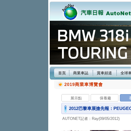
首頁
商業車誌
賞車頻道
全球
2019商業車博覽會
展示點
保養廠
2012巴黎車展搶先報：PEUGEO
AUTONET記者：Ray(09/05/2012)