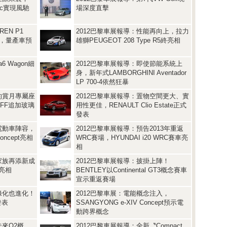
tric實現風馳
場深度直擊
EN P1
2012巴黎車展報導：性能再向上，拉力
藝，量產車預
雄獅PEUGEOT 208 Type R5終亮相
6 Wagon細
2012巴黎車展報導：即使節能系統上
身，新年式LAMBORGHINI Aventador
LP 700-4依然狂暴
的賞月專屬座
2012巴黎車展報導：置物空間更大、實
I FF追加玻璃
用性更佳，RENAULT Clio Estate正式
發表
電動車陣容，
2012巴黎車展報導：預告2013年重返
concept亮相
WRC賽場，HYUNDAI i20 WRC賽車亮
相
家族再添新成
2012巴黎車展報導：披掛上陣！
r亮相
BENTLEY以Continental GT3概念賽車
宣示重返賽場
綠化也進化！
2012巴黎車展：電能概念注入，
發表
SSANGYONG e-XIV Concept預示電
動跨界概念
未來Q2概
2012巴黎車展報導：全新〝Compact