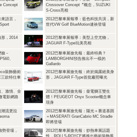
e Concept
Crossover Concept〞概念，SUZUKI
S-Cross亮相
未來語言，
2012巴黎車展報導：藍色科技共演，新
port
世代VW Golf BlueMotion連袂登場
形，2014
2012巴黎車展報導：美型上空尤物，
JAGUAR F-Type玩美亮相
變臉－
2012巴黎車展搶先報：最終特典？
LP560、
LAMBORGHINI預告推出不一樣的
Gallardo
Deco裝飾藝術
2012巴黎車展搶先報：終於揭露絕美身
CE三款特仕車
形，JAGUAR F-Type首批廠照曝光
速、激情、全
2012巴黎車展搶先報：柴電獅王雙生
pe微電影網路
體！PEUGEOT Onyx Scooter概念車
現身
能潮流更拉
2012巴黎車展搶先報：陽光＋賽道基因
eoma
＝MASERATI GranCabrio MC Stradle
即將登場
3強勢登場，
2012巴黎車展搶先報：炒熱車展話題
性，ROLLS-ROYCE將推出藝術裝飾風