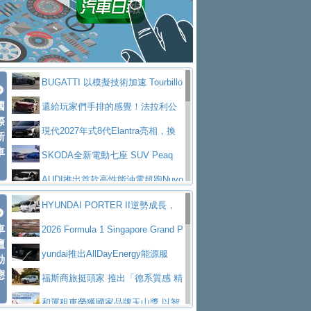
座純電旗艦 SUV，行李廂最大可達 935 公
全新純電 Mercedes-Benz C 400 4
拌車
消防車除了滅火裝備還需要什麼？
升
MATIC Electric 登場
奢華與科技大躍進，MAZDA全新3
一探SITRAK “準” 消防車的究竟
大益金龍初試啼聲，汽柴油5噸貨車
代CX-5全方位進化提前亮相並展開預售94.9
馬自達公布 2027 年式 MX-5 更
不是對手
正宗年鑑2025年全球自動車年鑑1月
萬起
新，新增 Yakudo 特別版
Skoda Peaq 發表全新電動動力系
BUGATTI 以模擬技術加速 Tourbillo
下旬問世！
2024第六屆ISUZU運轉職人挑戰賽
統 最長續航逾 640 公里、支援雙向供電
BMW M2 首度導入 xDrive 四驅，
國
n 動態開發
還給玩家們手排的感覺！法拉利公
首度前進南台灣熱烈開戰
豪華電能休旅新星 Audi Q4 Sportba
際
美國與瑞士需求成關鍵推手
The all-new T-Roc 魅力 自成焦點
布12Cilidri Manaule手排超跑產品細節
現代2027年式8代Elantra亮相，換
新
ck 55 e-tron S line
Scania Taiwan 逆風而行，加深力
Maserati GT2 Stradale「Tribute to
車
裝更銳利的造型、更先進的資訊娛樂系統及
SKODA全新電動七座 SUV Peaq
道投資布局
MC12」全球首度亮相
迎接 RANGE ROVER 品牌家族第
更高效的動力
問世，擁有品牌史上最寬敞且豪華的座艙
AUDI推出首款高性能油電超跑Nuvo
五位成員 全新 RANGE ROVER GT 預告登
造型華麗時尚、科技座艙再進化，P
lari，0到100公里加速2.6秒、極速350公里
百年三叉戟傳奇再啟程 Maserati 重
HYUNDAI PORTER II逆勢成長，
場
eugeot 208小改款發表上市94.8萬起
突然滿天都是小星星！ 台灣賓士突
車
／小時
返 1000 Miglia 傳承競速榮耀
法拉利首款純電跑車Luce亮相，最
勇奪中型貨車銷售冠軍
2026 Formula 1 Singapore Grand P
壇
襲式宣告全新 GLB 第四季上市即日起接單1
台灣僅此一台 ! ROYAL ENFIELD
大馬力超過1000匹並具備530公里最大續航
小車大空間、座艙科技更先進，SK
rix 新加坡大獎賽 Audi 極速之旅開放報名
yundai推出AllDayEnergy能源服
動
98萬起
SHOTGUN 650 x ROUGH CRAFTS 限量特
態
里程
ODA發表全新純電跨界休旅Eipq祭平民化車
賓士AMG.EA專屬平台首作，Merc
務 讓電動車化身行動儲能系統
福斯商旅挺頭家 推出「德系質感 精
仕版29日開放搶購
價89萬起
edes-AMG 全新GT 4-Door Coupe全球首發
福斯推出首款GTI純電性能掀背ID.
算圓夢」專案
和運租車榮獲國家品牌玉山獎 以智