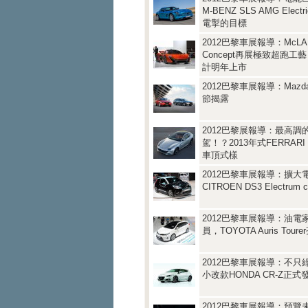
M-BENZ SLS AMG Elec
電掣的目標
2012巴黎車展報導：McLAR
Concept再展極致超跑工
計明年上市
2012巴黎車展報導：Mazda
節揭露
2012巴黎展報導：最高調
駕！？2013年式FERRAR
車頂式樣
2012巴黎車展報導：擴大
CITROEN DS3 Electrum 
2012巴黎車展報導：油電
員，TOYOTA Auris Toure
2012巴黎車展報導：不只
小改款HONDA CR-Z正式
2012巴黎車展報導：預覽