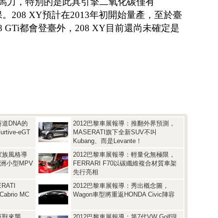
最大馬力，特別的是此具引擎二氧化碳僅有
保。208 XY預計在2013年初開始量產，至於臺
8 GTi都會登臺外，208 XY目前還尚未確定是
賽道DNA的
2012巴黎車展報導：推翻外界預測，
ive-eGT
MASERATI旗下全新SUV不叫
Kubang、而是Levante！
家族風格導
2012巴黎車展報導：輕量化無極限，
歐洲小型MPV
FERRARI F70以碳纖維複合材質車架
先行亮相
RATI
2012巴黎車展報導：秀出概念圖，
abrio MC
Wagon車型將重返HONDA Civic陣容
巨獸來襲，
2012巴黎車展報導：第7代VW Golf現