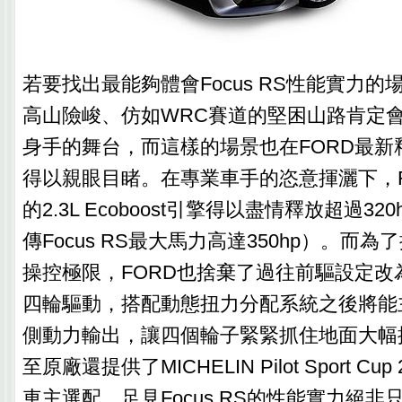
若要找出最能夠體會Focus RS性能實力
高山險峻、仿如WRC賽道的堅困山路肯定會是F
身手的舞台，而這樣的場景也在FORD最新
得以親眼目睹。在專業車手的恣意揮灑下，Fo
的2.3L Ecoboost引擎得以盡情釋放超過3
傳Focus RS最大馬力高達350hp）。而為了提
操控極限，FORD也捨棄了過往前驅設定改
四輪驅動，搭配動態扭力分配系統之後將能
側動力輸出，讓四個輪子緊緊抓住地面大幅
至原廠還提供了MICHELIN Pilot Sport 
車主選配，足見Focus RS的性能實力絕