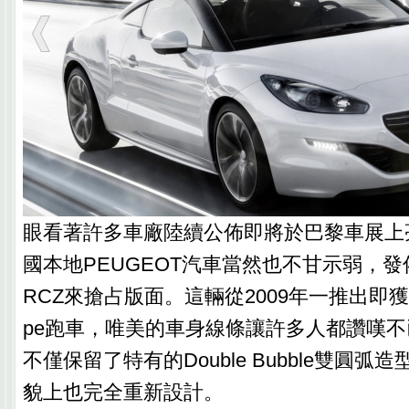
眼看著許多車廠陸續公佈即將於巴黎車展上
國本地PEUGEOT汽車當然也不甘示弱，
RCZ來搶占版面。這輛從2009年一推出即獲
pe跑車，唯美的車身線條讓許多人都讚嘆
不僅保留了特有的Double Bubble雙圓
貌上也完全重新設計。