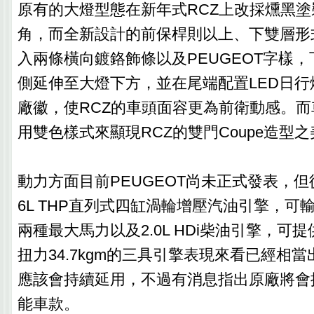
原有的大燈型態在新年式RCZ上改採燻黑
角，而全新設計的前保桿則以上、下雙層形
入兩條橫向鍍鉻飾條以及PEUGEOT字樣
側延伸至大燈下方，並在尾端配置LED日
廠徽，使RCZ的車頭面容更為前衛動感。
用雙色樣式來顯現RCZ的雙門Coupe造型之
動力方面目前PEUGEOT尚未正式發表，但從
6L THP直列式四缸渦輪增壓汽油引擎，可輸出1
兩種最大馬力以及2.0L HDi柴油引擎，可提
扭力34.7kgm的三具引擎表現來看已經相當
應該會持續延用，不過有消息指出原廠將會
能車款。