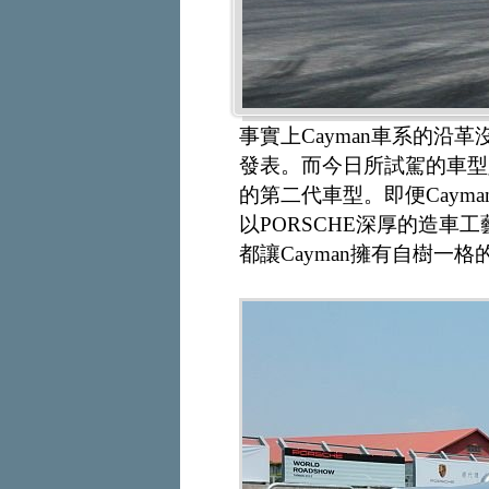
事實上Cayman車系的沿革沒有
發表。而今日所試駕的車型則
的第二代車型。即便Cayma
以PORSCHE深厚的造
都讓Cayman擁有自樹一