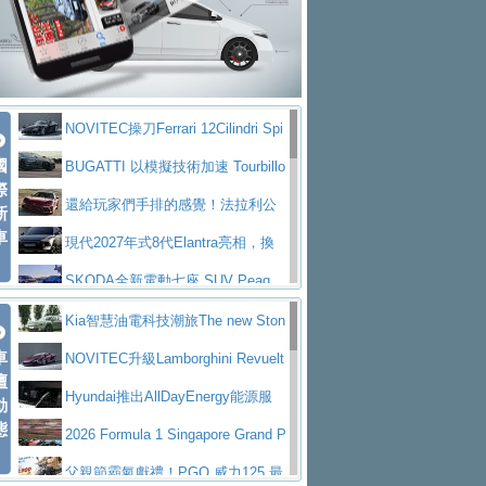
大型 SUV 鎖定七人座豪華市場
BMW攜手漫威電影【蜘蛛人：重生
拌車
消防車除了滅火裝備還需要什麼？
日】
Skoda 發表全新 Peaq 內裝：七人
一探SITRAK “準” 消防車的究竟
大益金龍初試啼聲，汽柴油5噸貨車
座純電旗艦 SUV，行李廂最大可達 935 公
全新純電 Mercedes-Benz C 400 4
不是對手
正宗年鑑2025年全球自動車年鑑1月
升
MATIC Electric 登場
奢華與科技大躍進，MAZDA全新3
NOVITEC操刀Ferrari 12Cilindri Spi
下旬問世！
2024第六屆ISUZU運轉職人挑戰賽
代CX-5全方位進化提前亮相並展開預售94.9
馬自達公布 2027 年式 MX-5 更
國
der 碳纖維空力、鍛造輪圈與Inconel排氣
BUGATTI 以模擬技術加速 Tourbillo
首度前進南台灣熱烈開戰
豪華電能休旅新星 Audi Q4 Sportba
際
萬起
新，新增 Yakudo 特別版
Skoda Peaq 發表全新電動動力系
上身
n 動態開發
還給玩家們手排的感覺！法拉利公
新
ck 55 e-tron S line
Scania Taiwan 逆風而行，加深力
統 最長續航逾 640 公里、支援雙向供電
BMW M2 首度導入 xDrive 四驅，
車
布12Cilidri Manaule手排超跑產品細節
現代2027年式8代Elantra亮相，換
道投資布局
美國與瑞士需求成關鍵推手
The all-new T-Roc 魅力 自成焦點
裝更銳利的造型、更先進的資訊娛樂系統及
SKODA全新電動七座 SUV Peaq
Maserati GT2 Stradale「Tribute to
更高效的動力
問世，擁有品牌史上最寬敞且豪華的座艙
AUDI推出首款高性能油電超跑Nuvo
Kia智慧油電科技潮旅The new Ston
MC12」全球首度亮相
迎接 RANGE ROVER 品牌家族第
車
lari，0到100公里加速2.6秒、極速350公里
百年三叉戟傳奇再啟程 Maserati 重
ic 1-7月累計銷量創歷史新高
NOVITEC升級Lamborghini Revuelt
壇
五位成員 全新 RANGE ROVER GT 預告登
造型華麗時尚、科技座艙再進化，P
／小時
返 1000 Miglia 傳承競速榮耀
法拉利首款純電跑車Luce亮相，最
o 綜效輸出增至1,048匹
Hyundai推出AllDayEnergy能源服
動
場
eugeot 208小改款發表上市94.8萬起
態
大馬力超過1000匹並具備530公里最大續航
小車大空間、座艙科技更先進，SK
務 讓電動車化身行動儲能系統
2026 Formula 1 Singapore Grand P
里程
ODA發表全新純電跨界休旅Eipq祭平民化車
賓士AMG.EA專屬平台首作，Merc
rix 新加坡大獎賽 Audi 極速之旅開放報名
父親節霸氣獻禮！PGO 威力125 最