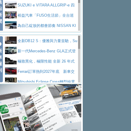
焦
V Prestige
SUZUKI e VITARA ALLGRIP-e 四
點
新
驅精神的純電新詮釋
裕益汽車「FUSO生活節」全台巡
聞
迴 結合生活體驗、交通安全與購車優惠
為自己綻放的都會節奏 NISSAN KI
CKS SAKURA
為品味獨具層峰買家打造的頂級座
全新DB12 S：優雅與力量並馳，Su
駕，MAZDA CX-90 33T AWD Premium Ca
安心舒適旅游的好夥伴 MG HS PH
新
per Tourer的顛峰之作
新一代Mercedes-Benz GLA正式登
ptain Seat
EV
許自己和家人一部舒適安全又高科
車
場 續航最高657公里、支援320kW快充
極致黑化，極限性能 全新 26 年式
報
技的座駕! Ford Territory中型油電休旅
後疫情時代最安全高效重型卡車FU
到
DEFENDER OCTA BLACK 限量登台
Ferrari訂單熱到2027年底 新車交
SO Super Great今日在台登場，結合先進安
中部車業老字號佳樂汽車取得Stella
付至少得等一年以上
Mitsubishi Eclipse Cross轉型純電
全輔助科技
ntis四品牌經銷權，全新多品牌旗艦展示中
屏東特搜大隊再添新利器 SITRAK
休旅 87kWh電池續航超過600公里
全新BMW 318i Touring豪華旅行車
心開幕啟用
救助器材車
買氣不衰、SUZUKI經銷商勇於開啟
全台限量200台 進化現型
不等零關稅的紅利，Jeep品牌今日
全新大店，新北都鈴木占地500坪土城旗艦
2025第七屆ISUZU運轉職人挑戰賽
起展開首批車交車
Volvo EX60 即將叩關，靜肅性、底
展示中心開幕
熱血登場 展現極致車技與專業職人精神
H2GP世界總決賽圓滿落幕 台灣團
盤與數位介面搶先揭露
Audi Q9 將於 2026 年底上市 旗艦
隊表現精彩
淨零減碳指標性應用 純電動水泥預