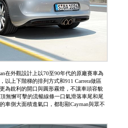
yman在外觀設計上以70至90年代的原廠賽車為
上下階梯的排列方式和911 Carrera做區
更為銳利的開口與圓形霧燈，不讓車頭容貌
當然車頂無懈可擊的流暢線條一口氣滑落車尾和尾
車側大面積進氣口，都彰顯Cayman與眾不