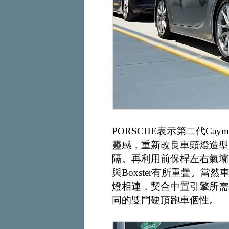
PORSCHE表示第二代Ca
靈感，重新改良車頭燈造型，以
隔。再利用前保桿左右氣壩
與Boxster有所重疊。
燈相連，契合中置引擎所需的
同的雙門硬頂跑車個性。