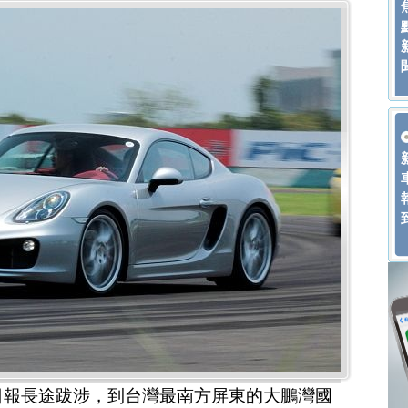
t汽車日報長途跋涉，到台灣最南方屏東的大鵬灣國