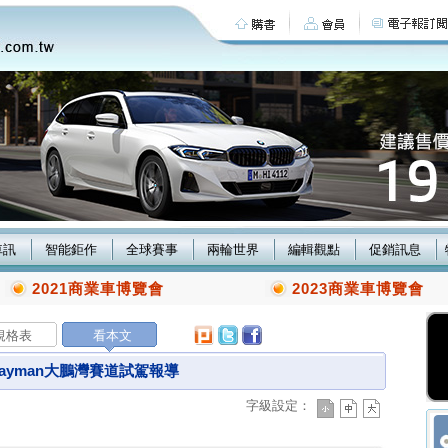
車訊
智能鉅作
全球賽事
兩輪世界
編輯觀點
促銷訊息
2021商業車博覽會
2023商業車博覽會
規格表
看本文
Cayman大鵬灣賽道試駕報導
字級設定：