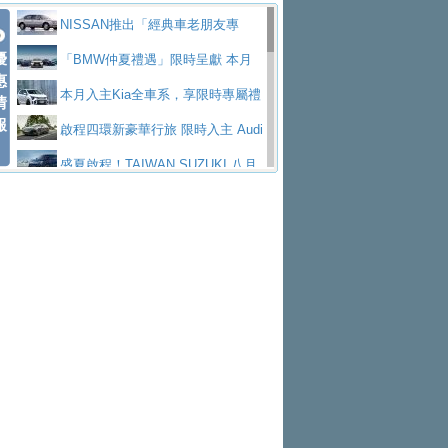
價89萬起
edes-AMG 全新GT 4-Door Coupe全球首發
福斯推出首款GTI純電性能掀背ID.
低入手價 $60,900 起 省油ｘ安全ｘ大空間
HYUNDAI PORTER II逆勢成長，
NISSAN推出「經典車老朋友專
Polo GTI，擁有226匹馬力和零百加速 6.8
Jaguar 公布四門 GT車款正式車名
優
陪爸爸輕鬆
勇奪中型貨車銷售冠軍
和運租車榮獲國家品牌玉山獎 以智
案」 以匠人精神煥新珍品座駕
「BMW仲夏禮遇」限時呈獻 本月
惠
秒的實力
為JAGUAR TYPE 01
終於跟上進度，LEXUS發表首款三
慧移動與綠能創新
福斯商旅挺頭家 推出「德系質感 精
入主即享尊榮豪華五星假期 多元優購方案
本月入主Kia全車系，享限時專屬禮
情
報
排六座純電旗艦休旅 TZ
有錢也買不到的Golf R！福斯打造
算圓夢」專案
格上租車暑期享8% LINE POINTS
同步實施
遇
啟程四環新豪華行旅 限時入主 Audi
全新Golf R 24h賽車將挑戰紐柏林24小時耐
SKODA公布全新小型純電跨界休旅
回饋 再抽黑鑰匙尊榮禮遇
NISSAN X-TRAIL 上市首月銷量
A6 旗艦陣容 低月付5,888元起及3 年乙式險
盛夏啟程！TAIWAN SUZUKI 八月
久賽
Epiq內裝設計，預計5月19日全球首發
福斯全新 ID. Polo 起跳價約台幣94
躋身同級前3名
XFORCE攜手臺南祀典大天后宮 試
購置金
禮遇全面升級
無懼暑假出行！ZS玩美Cool版與G5
萬，續航里程可達到455公里附氣動式按摩
福斯宣布Golf與T-Roc推出Full Hybri
乘就送限量「幸福駕到」過爐御守
Subaru推動燃油、油電與純電車混
0 PLUS酷涼特仕版升級通風座椅
Ford天外飛來禮 Territory旗艦響宴
座椅
d全油電複合動力車型，預計於今年第四季
KIA米蘭設計周展出Vision Meta Tu
線生產 以彈性製造應對市場變化
Volvo Trucks 承諾成為高科技供應
三件組 再享0利率 入主再抽美國雙人來回機
Forester油電版上市週年保固升級
上市
rismo概念車並公布所有相關資訊，未來將
BMW 旗艦房車7系列中期改款，外
鏈的可靠夥伴
Toyota歐洲純電車銷量翻倍 2026
票
父親節再享SUBARU爸氣豪禮
PEUGEOT、CITROEN「EN ROU
是命名為EV8
觀煥然一新、內裝科技與電動車續航里程大
借「東風」之力，HONDA推出中國
上半年成長113％
匠心淬鍊展現世代躍進 ALL-NEW
TE！La Vie en Route｜法式日常，即刻啟
全能ZS翻玩新視界！全新27年式換
幅升級
製造日本重新貼牌全新4代Insight純電動休
MAZDA CX-5 延長保固禮遇限時實施
魅力 自成焦點 胡宇威擔任 The all-
程」 全車系享 5 年
裝曜黑風格套件 含舊換新60萬內輕鬆入手
暑假購車趁現在！ PGO 全車系一
旅
new T-Roc 品牌大使 攜手Volkswagen展現
Nissan力拚縮短新車開發週期 導
日限定賞車會 指定車款送3,000元加油卡
特斯拉掀充電價格戰 EVOASIS推
不被定義的
入AI、借鏡中國車廠求生
Skoda Motorsport 125 週年 全台 R
訂閱制假日最低5.25元會員優惠
Honda Motorcycle攜手築間餐飲集