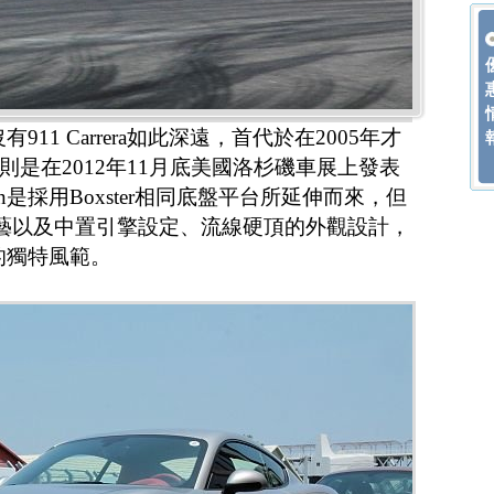
911 Carrera如此深遠，首代於在2005年才
是在2012年11月底美國洛杉磯車展上發表
n是採用Boxster相同底盤平台所延伸而來，但
車工藝以及中置引擎設定、流線硬頂的外觀設計，
格的獨特風範。