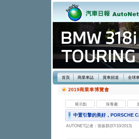
首頁
商業車誌
賞車頻道
全球
2019商業車博覽會
展示點
保養廠
中置引擎的美好，PORSCHE 
AUTONET記者：張振群(07/10/2013)