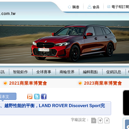
車訊
智能鉅作
全球賽事
兩輪世界
編輯觀點
促銷訊息
2021商業車博覽會
2023商業車博覽會
看本文
性能的平衡，LAND ROVER Discovert Sport完
字級設定：