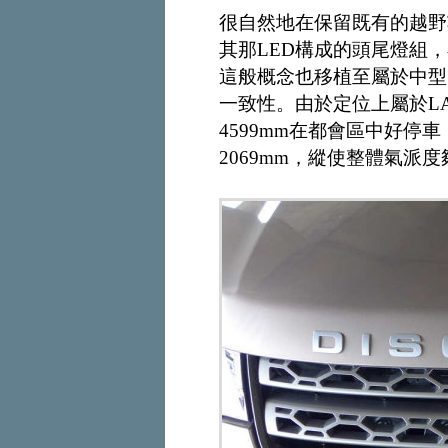
很自然地在保留既有的越野
其那LED構成的頭尾燈組
這般概念也移植至屬於中型SUV
一致性。由於定位上屬於LA
4599mm在都會區中好停
2069mm，縱使整體氣派