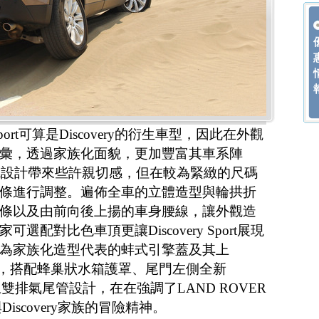
ry Sport可算是Discovery的衍生車型，因此在外觀
彙，透過家族化面貌，更加豐富其車系陣
y的外觀設計帶來些許親切感，但在較為緊緻的尺碼
條進行調整。遍佈全車的立體造型與輪拱折
條以及由前向後上揚的車身腰線，讓外觀造
配對比色車頂更讓Discovery Sport展現
為家族化造型代表的蚌式引擎蓋及其上
字徽，搭配蜂巢狀水箱護罩、尾門左側全新
雙排氣尾管設計，在在強調了LAND ROVER
iscovery家族的冒險精神。