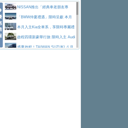
價89萬起
edes-AMG 全新GT 4-Door Coupe全球首發
福斯推出首款GTI純電性能掀背ID.
勇奪中型貨車銷售冠軍
父親節霸氣獻禮！PGO 威力125 最
NISSAN推出「經典車老朋友專
Polo GTI，擁有226匹馬力和零百加速 6.8
Jaguar 公布四門 GT車款正式車名
優
低入手價 $60,900 起 省油ｘ安全ｘ大空間
福斯商旅挺頭家 推出「德系質感 精
案」 以匠人精神煥新珍品座駕
「BMW仲夏禮遇」限時呈獻 本月
惠
秒的實力
為JAGUAR TYPE 01
終於跟上進度，LEXUS發表首款三
陪爸爸輕鬆
算圓夢」專案
和運租車榮獲國家品牌玉山獎 以智
入主即享尊榮豪華五星假期 多元優購方案
本月入主Kia全車系，享限時專屬禮
情
報
排六座純電旗艦休旅 TZ
有錢也買不到的Golf R！福斯打造
慧移動與綠能創新
Volvo Trucks 承諾成為高科技供應
同步實施
遇
啟程四環新豪華行旅 限時入主 Audi
全新Golf R 24h賽車將挑戰紐柏林24小時耐
SKODA公布全新小型純電跨界休旅
鏈的可靠夥伴
XFORCE攜手臺南祀典大天后宮 試
A6 旗艦陣容 低月付5,888元起及3 年乙式險
盛夏啟程！TAIWAN SUZUKI 八月
久賽
Epiq內裝設計，預計5月19日全球首發
福斯全新 ID. Polo 起跳價約台幣94
乘就送限量「幸福駕到」過爐御守
NISSAN X-TRAIL 上市首月銷量
購置金
禮遇全面升級
無懼暑假出行！ZS玩美Cool版與G5
萬，續航里程可達到455公里附氣動式按摩
福斯宣布Golf與T-Roc推出Full Hybri
躋身同級前3名
格上租車暑期享8% LINE POINTS
0 PLUS酷涼特仕版升級通風座椅
Ford天外飛來禮 Territory旗艦響宴
座椅
d全油電複合動力車型，預計於今年第四季
KIA米蘭設計周展出Vision Meta Tu
回饋 再抽黑鑰匙尊榮禮遇
Toyota歐洲純電車銷量翻倍 2026
三件組 再享0利率 入主再抽美國雙人來回機
Forester油電版上市週年保固升級
上市
rismo概念車並公布所有相關資訊，未來將
BMW 旗艦房車7系列中期改款，外
上半年成長113％
Subaru推動燃油、油電與純電車混
票
父親節再享SUBARU爸氣豪禮
PEUGEOT、CITROEN「EN ROU
是命名為EV8
觀煥然一新、內裝科技與電動車續航里程大
借「東風」之力，HONDA推出中國
線生產 以彈性製造應對市場變化
魅力 自成焦點 胡宇威擔任 The all-
TE！La Vie en Route｜法式日常，即刻啟
全能ZS翻玩新視界！全新27年式換
幅升級
製造日本重新貼牌全新4代Insight純電動休
new T-Roc 品牌大使 攜手Volkswagen展現
匠心淬鍊展現世代躍進 ALL-NEW
程」 全車系享 5 年
裝曜黑風格套件 含舊換新60萬內輕鬆入手
暑假購車趁現在！ PGO 全車系一
旅
不被定義的
MAZDA CX-5 延長保固禮遇限時實施
2026 Honda Motorcycle Cruiser 風
日限定賞車會 指定車款送3,000元加油卡
特斯拉掀充電價格戰 EVOASIS推
格騎士趴圓滿落幕 風格由你定義！一起騎
全台最速充電樁降臨桃園！ 華城電
訂閱制假日最低5.25元會員優惠
Honda Motorcycle攜手築間餐飲集