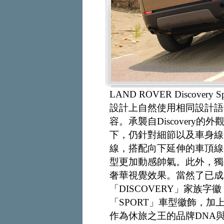
LAND ROVER Discove
設計上自然使用相同設計語
容。承襲自Discover
下，仍針對細節以及車身線
線，搭配向下延伸的車頂線
型更加動感帥氣。此外，獨家可選
奢華視覺效果。當然了已成
「DISCOVERY」家族
「SPORT」車型徽飾，加上
作為休旅之王的品牌DNA與D