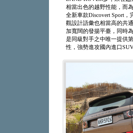
相當出色的越野性能，而為
全新車款Discovert Spo
觀設計語彙也相當高的共
加寬闊的發揚平臺，同時
是同級對手之中唯一提供
性，強勢進攻國內進口SU