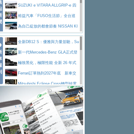
焦
V Prestige
SUZUKI e VITARA ALLGRIP-e 四
點
新
驅精神的純電新詮釋
裕益汽車「FUSO生活節」全台巡
聞
迴 結合生活體驗、交通安全與購車優惠
為自己綻放的都會節奏 NISSAN KI
CKS SAKURA
為品味獨具層峰買家打造的頂級座
全新DB12 S：優雅與力量並馳，Su
駕，MAZDA CX-90 33T AWD Premium Ca
安心舒適旅游的好夥伴 MG HS PH
新
per Tourer的顛峰之作
新一代Mercedes-Benz GLA正式登
ptain Seat
EV
許自己和家人一部舒適安全又高科
車
場 續航最高657公里、支援320kW快充
極致黑化，極限性能 全新 26 年式
報
技的座駕! Ford Territory中型油電休旅
後疫情時代最安全高效重型卡車FU
到
DEFENDER OCTA BLACK 限量登台
Ferrari訂單熱到2027年底 新車交
SO Super Great今日在台登場，結合先進安
中部車業老字號佳樂汽車取得Stella
付至少得等一年以上
Mitsubishi Eclipse Cross轉型純電
全輔助科技
ntis四品牌經銷權，全新多品牌旗艦展示中
屏東特搜大隊再添新利器 SITRAK
休旅 87kWh電池續航超過600公里
全新BMW 318i Touring豪華旅行車
心開幕啟用
救助器材車
買氣不衰、SUZUKI經銷商勇於開啟
全台限量200台 進化現型
不等零關稅的紅利，Jeep品牌今日
全新大店，新北都鈴木占地500坪土城旗艦
2025第七屆ISUZU運轉職人挑戰賽
起展開首批車交車
Volvo EX60 即將叩關，靜肅性、底
展示中心開幕
熱血登場 展現極致車技與專業職人精神
H2GP世界總決賽圓滿落幕 台灣團
盤與數位介面搶先揭露
Audi Q9 將於 2026 年底上市 旗艦
隊表現精彩
淨零減碳指標性應用 純電動水泥預