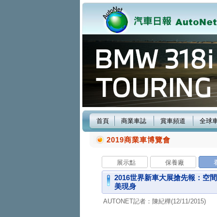
首頁
商業車誌
賞車頻道
全球
2019商業車博覽會
展示點
保養廠
2016世界新車大展搶先報：空間、越野
美現身
AUTONET記者：陳紀樺(12/11/2015)