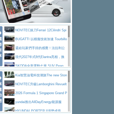
大型 SUV 鎖定七人座豪華市場
BMW攜手漫威電影【蜘蛛人：重生
拌車
消防車除了滅火裝備還需要什麼？
日】
Skoda 發表全新 Peaq 內裝：七人
一探SITRAK “準” 消防車的究竟
大益金龍初試啼聲，汽柴油5噸貨車
座純電旗艦 SUV，行李廂最大可達 935 公
全新純電 Mercedes-Benz C 400 4
不是對手
正宗年鑑2025年全球自動車年鑑1月
升
MATIC Electric 登場
奢華與科技大躍進，MAZDA全新3
NOVITEC操刀Ferrari 12Cilindri Spi
下旬問世！
2024第六屆ISUZU運轉職人挑戰賽
代CX-5全方位進化提前亮相並展開預售94.9
馬自達公布 2027 年式 MX-5 更
國
der 碳纖維空力、鍛造輪圈與Inconel排氣
BUGATTI 以模擬技術加速 Tourbillo
首度前進南台灣熱烈開戰
豪華電能休旅新星 Audi Q4 Sportba
際
萬起
新，新增 Yakudo 特別版
Skoda Peaq 發表全新電動動力系
上身
n 動態開發
還給玩家們手排的感覺！法拉利公
新
ck 55 e-tron S line
Scania Taiwan 逆風而行，加深力
統 最長續航逾 640 公里、支援雙向供電
BMW M2 首度導入 xDrive 四驅，
車
布12Cilidri Manaule手排超跑產品細節
現代2027年式8代Elantra亮相，換
道投資布局
美國與瑞士需求成關鍵推手
The all-new T-Roc 魅力 自成焦點
裝更銳利的造型、更先進的資訊娛樂系統及
SKODA全新電動七座 SUV Peaq
Maserati GT2 Stradale「Tribute to
更高效的動力
問世，擁有品牌史上最寬敞且豪華的座艙
AUDI推出首款高性能油電超跑Nuvo
Kia智慧油電科技潮旅The new Ston
MC12」全球首度亮相
迎接 RANGE ROVER 品牌家族第
車
lari，0到100公里加速2.6秒、極速350公里
百年三叉戟傳奇再啟程 Maserati 重
ic 1-7月累計銷量創歷史新高
NOVITEC升級Lamborghini Revuelt
壇
五位成員 全新 RANGE ROVER GT 預告登
造型華麗時尚、科技座艙再進化，P
／小時
返 1000 Miglia 傳承競速榮耀
法拉利首款純電跑車Luce亮相，最
o 綜效輸出增至1,048匹
2026 Formula 1 Singapore Grand P
動
場
eugeot 208小改款發表上市94.8萬起
態
大馬力超過1000匹並具備530公里最大續航
小車大空間、座艙科技更先進，SK
rix 新加坡大獎賽 Audi 極速之旅開放報名
yundai推出AllDayEnergy能源服
里程
ODA發表全新純電跨界休旅Eipq祭平民化車
賓士AMG.EA專屬平台首作，Merc
務 讓電動車化身行動儲能系統
HYUNDAI PORTER II逆勢成長，