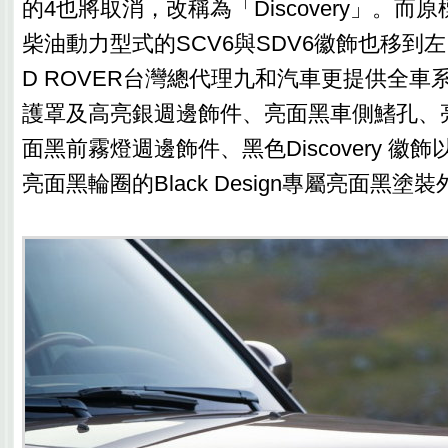
的4也將取消，改稱為「Discovery」。而
柴油動力型式的SCV6與SDV6徽飾也移到左 
D ROVER台灣總代理九和汽車更提供全車
護罩及高亮銀週邊飾件、亮面黑車側鰭孔、
面黑前霧燈週邊飾件、黑色Discovery 徽飾以及2
亮面黑輪圈的Black Design專屬亮面黑