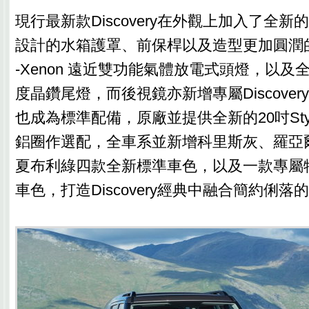
現行最新款Discovery在外觀上加入了全
設計的水箱護罩、前保桿以及造型更加圓潤的全
-Xenon 遠近雙功能氣體放電式頭燈，以及全
度晶鑽尾燈，而後視鏡亦新增專屬Discove
也成為標準配備，原廠並提供全新的20吋Styl
鋁圈作選配，全車系並新增科里斯灰、羅亞
夏布利綠四款全新標準車色，以及一款專屬
車色，打造Discovery經典中融合簡約俐落