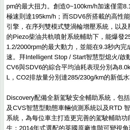
pm的最大扭力。創造0~100km/h加速僅需
極速則達195km/h；而SDV6所搭載的高性能3.
引擎，在序列雙模式雙渦輪增壓系統，以及壓力
的Piezo柴油共軌噴射系統輔助下，能爆發256h
1.2/2000rpm的最大動力，並能在9.3秒內完成
速。拜Intelligent Stop / Start智慧型
CV6與SDV6的綜合平均油耗表現分別為8.0km/
L，CO2排放量分別達285/230g/km的新低
Discovery配備全新駕駛安全輔助系統，包
及CVS智慧型動態車輛偵測系統以及RTD 
系統，為每位車主打造更完善的駕駛輔助功
生；2014年式選配的英國原廠進階可變視