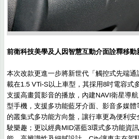
前衛科技美學及人因智慧互動介面詮釋移動
本次改款更進一步將新世代「觸控式先端通
載在1.5 VTi-S以上車型，其採用8吋電容
支援高畫質影音的播放，內建NAVI衛星導
型手機，支援多功能藍牙介面、影音多媒體
的叢集式多功能方向盤，讓行車更為便利安
駛樂趣；更以經典MID湛藍3環式多功能資
能、高辨識性及細膩設計，City讓車主在駕