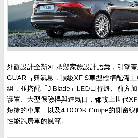
外觀設計全新XF承襲家族設計語彙，引擎蓋
GUAR古典氣息，頂級XF S車型標準配備主
組，並搭配「J Blade」LED日行燈。前
護罩、大型保險桿與進氣口，都較上世代X
短捷的車尾，以及4 DOOR Coupe的側
性能跑房車的風範。