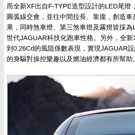
而全新XF出自F-TYPE造型設計的LED尾
圓弧線交會，並往中間拉長、靠攏，創造車
果，同時煞車燈、第三煞車燈及霧燈皆採為L
世代JAGUAR科技化跑車性格。另外，全新
到0.26Cd的風阻係數表現，實現JAGUA
的身驅對操控樂趣以及燃油經濟都有所幫助