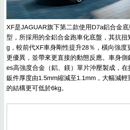
XF是JAGUAR旗下第二款使用D7a鋁合金
型，所採用的全鋁合金跑車化底盤，其抗扭矩可
g，較前代XF車身剛性提升28％，橫向強
更優異，並帶來更直接的動態反應。車身側鈑件採
es高強度合金（鋁、鎂）單片沖壓製成，在
鈑件厚度由1.5mm縮減至1.1mm，大幅減
的結構更可低於6kg。