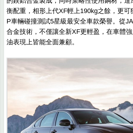
的鎂鋁合金製成，同時策略性使用鋼材，達成
衡配重，相形上代XF輕上190kg之餘，更可獲
P車輛碰撞測試5星級最安全車款榮譽。從JA
合金技術，不僅讓全新XF更輕盈，在車體
油表現上皆能全面兼顧。