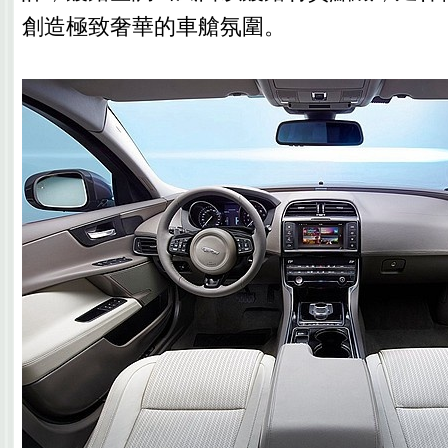
創造極致奢華的車艙氛圍。