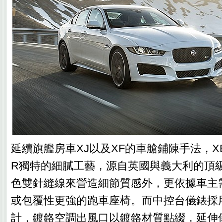
延續旗艦房車XJ以及XF的車艙鋪陳手法，XE
R獨特的細膩工藝，源自英國與義大利的頂
色雙針縫線來營造細節質感外，更依據車主
或包覆性更強的跑車座椅。而中控台儀錶採
計，鍍鉻空調出風口以鍍鉻材質點綴，延伸