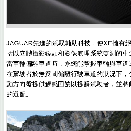
JAGUAR先進的駕馭輔助科技，使XE擁有
括以立體攝影鏡頭和影像處理系統監測的車
當車輛偏離車道時，系統能掌握車輛與車道
在駕駛者於無意間偏離行駛車道的狀況下，
動方向盤提供觸感回饋以提醒駕駛者，並將
的選配。