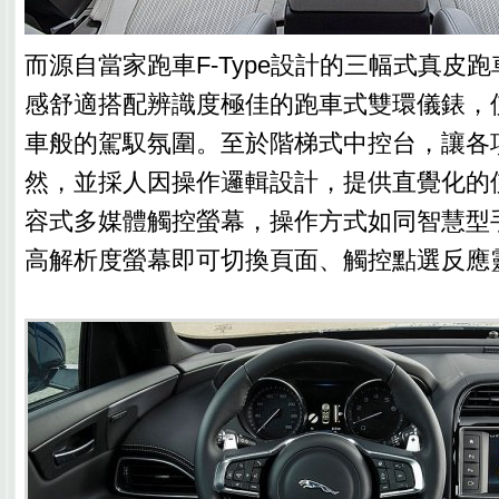
而源自當家跑車F-Type設計的三幅式真皮
感舒適搭配辨識度極佳的跑車式雙環儀錶，
車般的駕馭氛圍。至於階梯式中控台，讓各
然，並採人因操作邏輯設計，提供直覺化的
容式多媒體觸控螢幕，操作方式如同智慧型
高解析度螢幕即可切換頁面、觸控點選反應