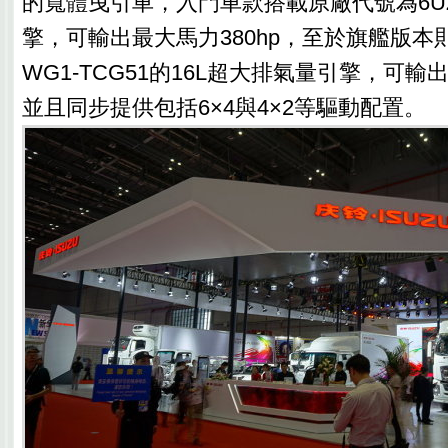
的寬體曳引車，入門車款搭載原廠代號為6UZ1-
擎，可輸出最大馬力380hp，至於旗艦版本
WG1-TCG51的16L超大排氣量引擎，可輸出
並且同步提供包括6×4與4×2等驅動配置。