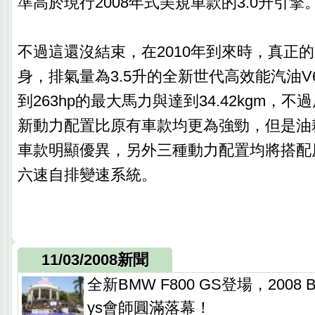
準高於現行2008年式美規車款的3.0升引擎
不過這還沒結束，在2010年到來時，真正
身，排氣量為3.5升的全新世代高效能汽油
到263hp的最大馬力與達到34.42kgm，
新動力配置比原有車款均更為強勁，但是油
車款明顯優異，另外三種動力配置均將搭配原
六速自排變速系統。
11/03/2008新聞
全新BMW F800 GS登場，2008 BM
ys會師圓滿落幕！