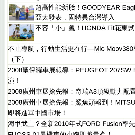
超高性能新胎！GOODYEAR Eagle F
亞太發表，固特異台灣導入
不容「小」覷！HONDA Fit花
不止導航，行動生活更在行—Mio Moov3
（下）
2008聖保羅車展報導：PEUGEOT 207SW 
演！
2008廣州車展搶先報：奇瑞A3頂級動力配
2008廣州車展搶先報：鯊魚頭報到！MITSUBISH
即將進軍中國市場！
鐵甲武士？全新2010年式FORD Fusion率
FUOSS 01最機車的小跑即將量產！