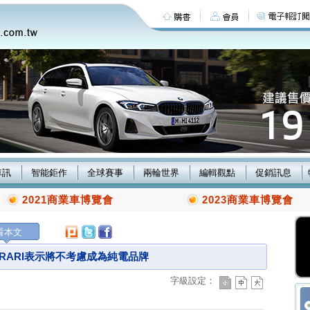
車訊
智能鉅作
全球賽事
兩輪世界
編輯觀點
促銷訊息
2021商業車博覽會
2023商業車博覽會
看本文
RARI表示將不考慮成為純電品牌
字級設定：