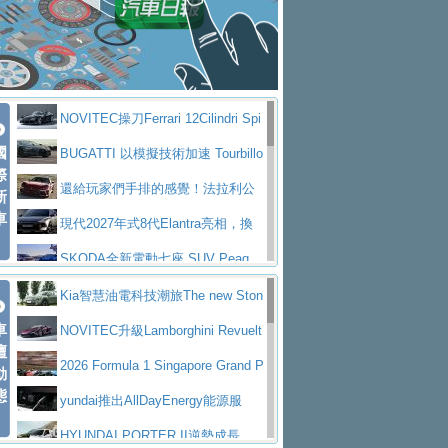
大型 SUV 鎖定七人座豪華市場
BMW攜手漫威電影【蜘蛛人：重生
拌車
消防車除了滅火裝備還需要什麼？
日】
Skoda 發表全新 Peaq 內裝：七人
一探SITRAK “準” 消防車的究竟
大益金龍初試啼聲，汽柴油5噸貨車
座純電旗艦 SUV，行李廂最大可達 935 公
全新純電 Mercedes-Benz C 400 4
不是對手
正宗年鑑2025年全球自動車年鑑1月
升
MATIC Electric 登場
奢華與科技大躍進，MAZDA全新3
NOVITEC操刀Ferrari 12Cilindri Spi
下旬問世！
2024第六屆ISUZU運轉職人挑戰賽
代CX-5全方位進化提前亮相並展開預售94.9
馬自達公布 2027 年式 MX-5 更
國
der 碳纖維空力、鍛造輪圈與Inconel排氣
BUGATTI 以模擬技術加速 Tourbillo
首度前進南台灣熱烈開戰
豪華電能休旅新星 Audi Q4 Sportba
際
萬起
新，新增 Yakudo 特別版
Skoda Peaq 發表全新電動動力系
上身
n 動態開發
還給玩家們手排的感覺！法拉利公
新
ck 55 e-tron S line
Scania Taiwan 逆風而行，加深力
統 最長續航逾 640 公里、支援雙向供電
BMW M2 首度導入 xDrive 四驅，
車
布12Cilidri Manaule手排超跑產品細節
現代2027年式8代Elantra亮相，換
道投資布局
美國與瑞士需求成關鍵推手
The all-new T-Roc 魅力 自成焦點
裝更銳利的造型、更先進的資訊娛樂系統及
SKODA全新電動七座 SUV Peaq
Maserati GT2 Stradale「Tribute to
更高效的動力
問世，擁有品牌史上最寬敞且豪華的座艙
AUDI推出首款高性能油電超跑Nuvo
Kia智慧油電科技潮旅The new Ston
MC12」全球首度亮相
迎接 RANGE ROVER 品牌家族第
車
lari，0到100公里加速2.6秒、極速350公里
百年三叉戟傳奇再啟程 Maserati 重
ic 1-7月累計銷量創歷史新高
NOVITEC升級Lamborghini Revuelt
壇
五位成員 全新 RANGE ROVER GT 預告登
造型華麗時尚、科技座艙再進化，P
／小時
返 1000 Miglia 傳承競速榮耀
法拉利首款純電跑車Luce亮相，最
o 綜效輸出增至1,048匹
2026 Formula 1 Singapore Grand P
動
場
eugeot 208小改款發表上市94.8萬起
態
大馬力超過1000匹並具備530公里最大續航
小車大空間、座艙科技更先進，SK
rix 新加坡大獎賽 Audi 極速之旅開放報名
yundai推出AllDayEnergy能源服
里程
ODA發表全新純電跨界休旅Eipq祭平民化車
賓士AMG.EA專屬平台首作，Merc
務 讓電動車化身行動儲能系統
HYUNDAI PORTER II逆勢成長，