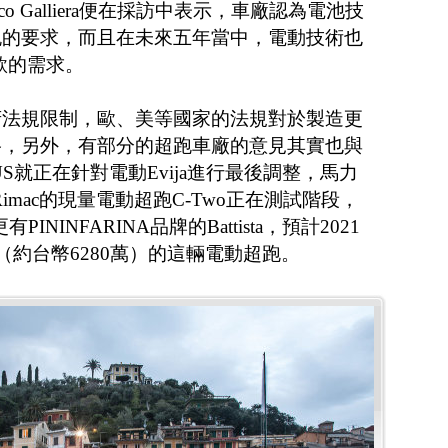
o Galliera便在採訪中表示，車廠認為電池技
跑的要求，而且在未來五年當中，電動技術也
車款的需求。
府法規限制，歐、美等國家的法規對於製造更
格，另外，有部分的超跑車廠的意見其實也與
TUS就正在針對電動Evija進行最後調整，馬力
Rimac的現量電動超跑C-Two正在測試階段，
ININFARINA品牌的Battista，預計2021
（約台幣6280萬）的這輛電動超跑。