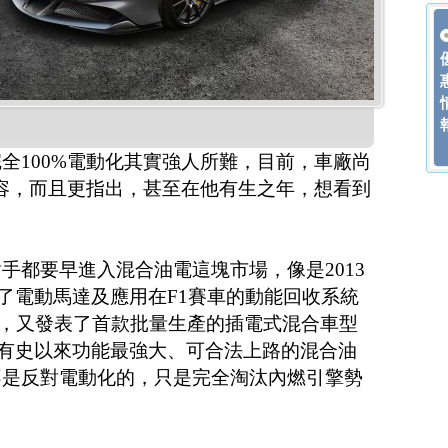
全100%電動化其實強人所難，目前，車廠尚
陣容，而且更指出，甚至在他有生之年，想看到
手都要早進入混合油電這塊市場，像是2013
就採用了電動馬達及應用在F1賽車的動能回收系統
9年，又發表了首款批量生產的插電式混合車型
車型被譽為有史以來功能最強大、可合法上路的混合油
不是反對電動化的，只是完全淘汰內燃引擎勢