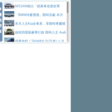
價89萬起
edes-AMG 全新GT 4-Door Coupe全球首發
福斯推出首款GTI純電性能掀背ID.
勇奪中型貨車銷售冠軍
父親節霸氣獻禮！PGO 威力125 最
NISSAN推出「經典車老朋友專
Polo GTI，擁有226匹馬力和零百加速 6.8
Jaguar 公布四門 GT車款正式車名
優
低入手價 $60,900 起 省油ｘ安全ｘ大空間
福斯商旅挺頭家 推出「德系質感 精
案」 以匠人精神煥新珍品座駕
「BMW仲夏禮遇」限時呈獻 本月
惠
秒的實力
為JAGUAR TYPE 01
終於跟上進度，LEXUS發表首款三
陪爸爸輕鬆
算圓夢」專案
和運租車榮獲國家品牌玉山獎 以智
入主即享尊榮豪華五星假期 多元優購方案
本月入主Kia全車系，享限時專屬禮
情
報
排六座純電旗艦休旅 TZ
有錢也買不到的Golf R！福斯打造
慧移動與綠能創新
Volvo Trucks 承諾成為高科技供應
同步實施
遇
啟程四環新豪華行旅 限時入主 Audi
全新Golf R 24h賽車將挑戰紐柏林24小時耐
SKODA公布全新小型純電跨界休旅
鏈的可靠夥伴
XFORCE攜手臺南祀典大天后宮 試
A6 旗艦陣容 低月付5,888元起及3 年乙式險
盛夏啟程！TAIWAN SUZUKI 八月
久賽
Epiq內裝設計，預計5月19日全球首發
福斯全新 ID. Polo 起跳價約台幣94
乘就送限量「幸福駕到」過爐御守
NISSAN X-TRAIL 上市首月銷量
購置金
禮遇全面升級
無懼暑假出行！ZS玩美Cool版與G5
萬，續航里程可達到455公里附氣動式按摩
福斯宣布Golf與T-Roc推出Full Hybri
躋身同級前3名
格上租車暑期享8% LINE POINTS
0 PLUS酷涼特仕版升級通風座椅
Ford天外飛來禮 Territory旗艦響宴
座椅
d全油電複合動力車型，預計於今年第四季
KIA米蘭設計周展出Vision Meta Tu
回饋 再抽黑鑰匙尊榮禮遇
Toyota歐洲純電車銷量翻倍 2026
三件組 再享0利率 入主再抽美國雙人來回機
Forester油電版上市週年保固升級
上市
rismo概念車並公布所有相關資訊，未來將
BMW 旗艦房車7系列中期改款，外
上半年成長113％
Subaru推動燃油、油電與純電車混
票
父親節再享SUBARU爸氣豪禮
PEUGEOT、CITROEN「EN ROU
是命名為EV8
觀煥然一新、內裝科技與電動車續航里程大
借「東風」之力，HONDA推出中國
線生產 以彈性製造應對市場變化
魅力 自成焦點 胡宇威擔任 The all-
TE！La Vie en Route｜法式日常，即刻啟
全能ZS翻玩新視界！全新27年式換
幅升級
製造日本重新貼牌全新4代Insight純電動休
new T-Roc 品牌大使 攜手Volkswagen展現
匠心淬鍊展現世代躍進 ALL-NEW
程」 全車系享 5 年
裝曜黑風格套件 含舊換新60萬內輕鬆入手
暑假購車趁現在！ PGO 全車系一
旅
不被定義的
MAZDA CX-5 延長保固禮遇限時實施
2026 Honda Motorcycle Cruiser 風
日限定賞車會 指定車款送3,000元加油卡
特斯拉掀充電價格戰 EVOASIS推
格騎士趴圓滿落幕 風格由你定義！一起騎
全台最速充電樁降臨桃園！ 華城電
訂閱制假日最低5.25元會員優惠
Honda Motorcycle攜手築間餐飲集