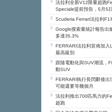
法拉利全新V12限量超跑Ferrari 
Speciale提前預告，5月5
Scuderia Ferrari法
Google搜索量統計報告出
多達35.3%
FERRARI法拉利宣佈加入Le
最高級別
跟隨電動化與SUV潮流，FE
動SUV
FERRARI執行長閃辭後
可能還要等幾個月
法拉利推出700匹馬力的Ferrari
超跑