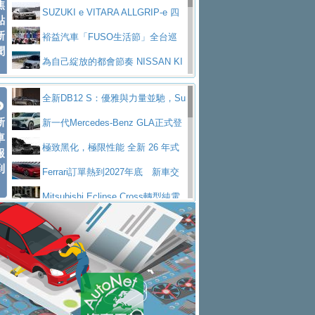
焦
V Prestige
SUZUKI e VITARA ALLGRIP-e 四
點
新
驅精神的純電新詮釋
裕益汽車「FUSO生活節」全台巡
聞
迴 結合生活體驗、交通安全與購車優惠
為自己綻放的都會節奏 NISSAN KI
CKS SAKURA
為品味獨具層峰買家打造的頂級座
全新DB12 S：優雅與力量並馳，Su
駕，MAZDA CX-90 33T AWD Premium Ca
安心舒適旅游的好夥伴 MG HS PH
新
per Tourer的顛峰之作
新一代Mercedes-Benz GLA正式登
ptain Seat
EV
許自己和家人一部舒適安全又高科
車
場 續航最高657公里、支援320kW快充
極致黑化，極限性能 全新 26 年式
報
技的座駕! Ford Territory中型油電休旅
後疫情時代最安全高效重型卡車FU
到
DEFENDER OCTA BLACK 限量登台
Ferrari訂單熱到2027年底 新車交
SO Super Great今日在台登場，結合先進安
中部車業老字號佳樂汽車取得Stella
付至少得等一年以上
Mitsubishi Eclipse Cross轉型純電
全輔助科技
ntis四品牌經銷權，全新多品牌旗艦展示中
屏東特搜大隊再添新利器 SITRAK
休旅 87kWh電池續航超過600公里
全新BMW 318i Touring豪華旅行車
心開幕啟用
救助器材車
買氣不衰、SUZUKI經銷商勇於開啟
全台限量200台 進化現型
不等零關稅的紅利，Jeep品牌今日
全新大店，新北都鈴木占地500坪土城旗艦
2025第七屆ISUZU運轉職人挑戰賽
起展開首批車交車
Volvo EX60 即將叩關，靜肅性、底
展示中心開幕
熱血登場 展現極致車技與專業職人精神
H2GP世界總決賽圓滿落幕 台灣團
盤與數位介面搶先揭露
Audi Q9 將於 2026 年底上市 旗艦
隊表現精彩
淨零減碳指標性應用 純電動水泥預