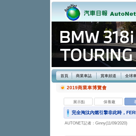
首頁
商業車誌
賞車頻道
全球
2019商業車博覽會
展示點
保養廠
完全淘汰內燃引擎非此時，FER
AUTONET記者：Ginny(11/09/2020)