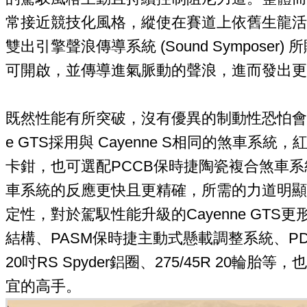
常接近競技化風格，縱使在賽道上依舊生龍活
雙出引擎聲浪傳導系統 (Sound Symposer)
可開啟，並傳導進氣脈動的聲浪，進而發出更
既然性能有所突破，沒有優異的制動性恐怕會在
e GTS採用與 Cayenne S相同的煞車系
卡鉗，也可選配PCCB保時捷陶瓷複合煞車
車系統的反應更快且更精確，所需的力道明顯
定性，對於駕馭性能升級的Cayenne GTS
結構、PASM保時捷主動式懸載調整系統、P
20吋RS Spyder鋁圈、275/45R 20輪胎等
宜的高手。