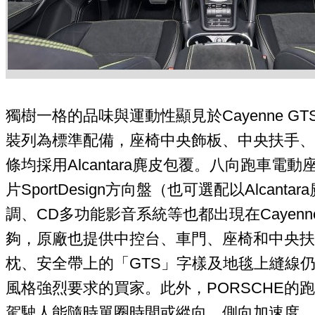
獨樹一格的品味與運動性顯見於Cayenne 
裝列為標準配備，座椅中央飾板、中央扶手、
條均採用Alcantara麂皮包覆。八向跑車
片SportDesign方向盤（也可選配以Alcan
調、CD多功能影音系統等也都出現在Cayenn
夠，原廠也提供中控台、車門、座椅和中央扶
枕、安全帶上的「GTS」字樣及地毯上縫線
風格強烈要求的買家。此外，PORSCHE的
駕駛人能隨時單圈時間或縱向、側向加速度。