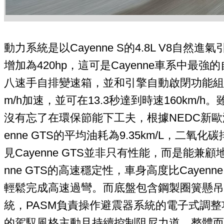
動力系統是以Cayenne S的4.8L V8自然進
增加為420hp，這可是Cayenne車系中最強的自
八速手自排變速箱，並和引擎自動啟閉功能組合後
m/h加速，並可在13.3秒達到時速160km/h
沒有忘了在環保節能下工夫，根據NEDC新歐
enne GTS的平均油耗為9.35km/L，二氧化
見Cayenne GTS並非只有性能，而是能兼
nne GTS的高速穩定性，車身高度比Cayenn
輕鬆完成高速過彎。而底盤包含鋼製圈簧懸吊
統，PASM負責操作避震器系統的電子式調
的駕馭風格主動且持續控制阻尼力道。整體而言，