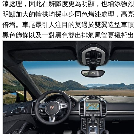
漆處理，因此在辨識度更為明顯，也增添強烈
明顯加大的輪拱均採車身同色烤漆處理，高亮
倍增。車尾最引人注目的莫過於雙翼造型車頂
黑色飾條以及一對黑色雙出排氣尾管更襯托出