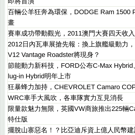
即將首演
百輛公羊狂奔為環保，DODGE Ram 1500
畫
賽車成功帶動觀光，2011澳門大賽四天收
2012日內瓦車展搶先報：換上旗艦級動力，AS
V12 Vantage Roadster將現身？
節能動力新科技，FORD公布C-Max Hybrid、C-
lug-in Hybrid明年上市
狂暴蜂力加持，CHEVROLET Camaro 
WRC車手大風吹，各車隊實力互見消長
限量款魅力無限，英國VW商旅推出225輛Caravell
特仕版
擺脫山寨惡名！？比亞迪斥資上億人民幣建