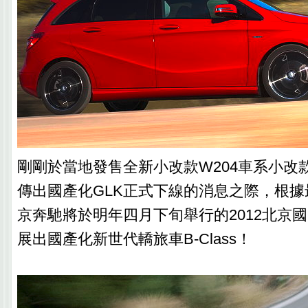
剛剛於當地發售全新小改款W204車系小改
傳出國產化GLK正式下線的消息之際，根
京奔馳將於明年四月下旬舉行的2012北京
展出國產化新世代轎旅車B-Class！