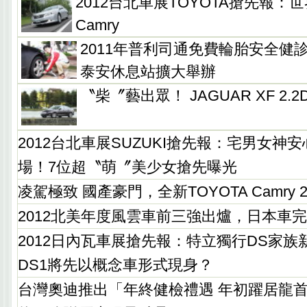
2012台北車展TOYOTA搶先報
Camry
2011年普利司通免費輪胎安全健
泰安休息站擴大舉辦
〝柴〞藝出眾！ JAGUAR XF 2
2012台北車展SUZUKI搶先報：宅男女神
場！7位超〝萌〞美少女搶先曝光
凌駕極致 國產豪門，全新TOYOTA Camry 
2012北美年度風雲車前三強出爐，日本車
2012日內瓦車展搶先報：特立獨行DS家族新
DS1將先以概念車形式現身？
台灣奧迪推出「年終健檢禮遇 年初躍居龍