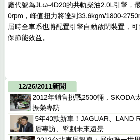
廠代號為JLω-4D20的共軌柴油2.0L引擎，最大
0rpm，峰值扭力將達到33.6kgm/1800-27
屆時全車系也將配置引擎自動啟閉裝置，可
保節能效益。
12/26/2011新聞
2012年銷售挑戰2500輛，SKOD
振榮專訪
5年40款新車！JAGUAR、LAND
層專訪、擘劃未來遠景
2012台北車展報導：展內唯一世