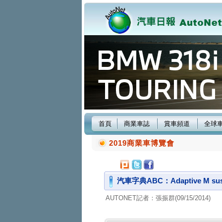
首頁
商業車誌
賞車頻道
全球
2019商業車博覽會
汽車字典ABC：Adaptive M su
AUTONET記者：張振群(09/15/2014)