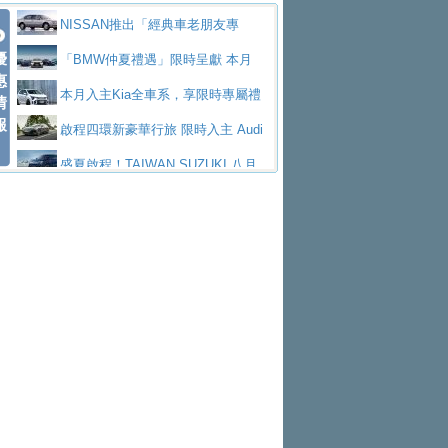
價89萬起
edes-AMG 全新GT 4-Door Coupe全球首發
福斯推出首款GTI純電性能掀背ID.
勇奪中型貨車銷售冠軍
父親節霸氣獻禮！PGO 威力125 最
NISSAN推出「經典車老朋友專
Polo GTI，擁有226匹馬力和零百加速 6.8
Jaguar 公布四門 GT車款正式車名
優
低入手價 $60,900 起 省油ｘ安全ｘ大空間
福斯商旅挺頭家 推出「德系質感 精
案」 以匠人精神煥新珍品座駕
「BMW仲夏禮遇」限時呈獻 本月
惠
秒的實力
為JAGUAR TYPE 01
終於跟上進度，LEXUS發表首款三
陪爸爸輕鬆
算圓夢」專案
yundai推出AllDayEnergy能源服
入主即享尊榮豪華五星假期 多元優購方案
本月入主Kia全車系，享限時專屬禮
情
報
排六座純電旗艦休旅 TZ
有錢也買不到的Golf R！福斯打造
務 讓電動車化身行動儲能系統
NISSAN X-TRAIL 上市首月銷量
同步實施
遇
啟程四環新豪華行旅 限時入主 Audi
全新Golf R 24h賽車將挑戰紐柏林24小時耐
SKODA公布全新小型純電跨界休旅
躋身同級前3名
Toyota歐洲純電車銷量翻倍 2026
A6 旗艦陣容 低月付5,888元起及3 年乙式險
盛夏啟程！TAIWAN SUZUKI 八月
久賽
Epiq內裝設計，預計5月19日全球首發
福斯全新 ID. Polo 起跳價約台幣94
上半年成長113％
XFORCE攜手臺南祀典大天后宮 試
購置金
禮遇全面升級
無懼暑假出行！ZS玩美Cool版與G5
萬，續航里程可達到455公里附氣動式按摩
福斯宣布Golf與T-Roc推出Full Hybri
乘就送限量「幸福駕到」過爐御守
Subaru推動燃油、油電與純電車混
0 PLUS酷涼特仕版升級通風座椅
Ford天外飛來禮 Territory旗艦響宴
座椅
d全油電複合動力車型，預計於今年第四季
KIA米蘭設計周展出Vision Meta Tu
線生產 以彈性製造應對市場變化
Volvo Trucks 承諾成為高科技供應
三件組 再享0利率 入主再抽美國雙人來回機
Forester油電版上市週年保固升級
上市
rismo概念車並公布所有相關資訊，未來將
BMW 旗艦房車7系列中期改款，外
鏈的可靠夥伴
格上租車暑期享8% LINE POINTS
票
父親節再享SUBARU爸氣豪禮
PEUGEOT、CITROEN「EN ROU
是命名為EV8
觀煥然一新、內裝科技與電動車續航里程大
借「東風」之力，HONDA推出中國
回饋 再抽黑鑰匙尊榮禮遇
匠心淬鍊展現世代躍進 ALL-NEW
TE！La Vie en Route｜法式日常，即刻啟
全能ZS翻玩新視界！全新27年式換
幅升級
製造日本重新貼牌全新4代Insight純電動休
MAZDA CX-5 延長保固禮遇限時實施
魅力 自成焦點 胡宇威擔任 The all-
程」 全車系享 5 年
裝曜黑風格套件 含舊換新60萬內輕鬆入手
暑假購車趁現在！ PGO 全車系一
旅
new T-Roc 品牌大使 攜手Volkswagen展現
2026 Honda Motorcycle Cruiser 風
日限定賞車會 指定車款送3,000元加油卡
特斯拉掀充電價格戰 EVOASIS推
不被定義的
格騎士趴圓滿落幕 風格由你定義！一起騎
Skoda Motorsport 125 週年 全台 R
訂閱制假日最低5.25元會員優惠
Honda Motorcycle攜手築間餐飲集