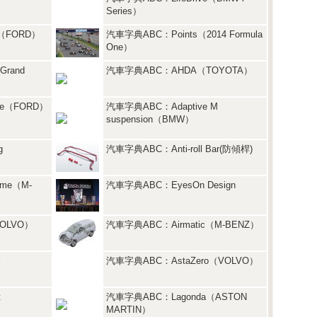
Series）
（FORD）
汽車字典ABC：Points（2014 Formula
One）
Grand
汽車字典ABC：AHDA（TOYOTA）
re（FORD）
汽車字典ABC：Adaptive M
suspension（BMW）
g
汽車字典ABC：Anti-roll Bar(防傾桿)
me（M-
汽車字典ABC：EyesOn Design
OLVO）
汽車字典ABC：Airmatic（M-BENZ）
x
汽車字典ABC：AstaZero（VOLVO）
t
汽車字典ABC：Lagonda（ASTON
MARTIN）