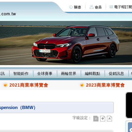
車訊
智能鉅作
全球賽事
兩輪世界
編輯觀點
促銷訊息
2021商業車博覽會
2023商業車博覽會
spension（BMW）
字級設定：