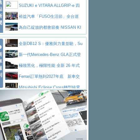
焦
V Prestige
SUZUKI e VITARA ALLGRIP-e 四
點
新
驅精神的純電新詮釋
裕益汽車「FUSO生活節」全台巡
聞
迴 結合生活體驗、交通安全與購車優惠
為自己綻放的都會節奏 NISSAN KI
CKS SAKURA
為品味獨具層峰買家打造的頂級座
全新DB12 S：優雅與力量並馳，Su
駕，MAZDA CX-90 33T AWD Premium Ca
安心舒適旅游的好夥伴 MG HS PH
新
per Tourer的顛峰之作
新一代Mercedes-Benz GLA正式登
ptain Seat
EV
許自己和家人一部舒適安全又高科
車
場 續航最高657公里、支援320kW快充
極致黑化，極限性能 全新 26 年式
報
技的座駕! Ford Territory中型油電休旅
後疫情時代最安全高效重型卡車FU
到
DEFENDER OCTA BLACK 限量登台
Ferrari訂單熱到2027年底 新車交
SO Super Great今日在台登場，結合先進安
中部車業老字號佳樂汽車取得Stella
付至少得等一年以上
Mitsubishi Eclipse Cross轉型純電
全輔助科技
ntis四品牌經銷權，全新多品牌旗艦展示中
屏東特搜大隊再添新利器 SITRAK
休旅 87kWh電池續航超過600公里
全新BMW 318i Touring豪華旅行車
心開幕啟用
救助器材車
買氣不衰、SUZUKI經銷商勇於開啟
全台限量200台 進化現型
不等零關稅的紅利，Jeep品牌今日
全新大店，新北都鈴木占地500坪土城旗艦
2025第七屆ISUZU運轉職人挑戰賽
起展開首批車交車
Volvo EX60 即將叩關，靜肅性、底
展示中心開幕
熱血登場 展現極致車技與專業職人精神
H2GP世界總決賽圓滿落幕 台灣團
盤與數位介面搶先揭露
Audi Q9 將於 2026 年底上市 旗艦
隊表現精彩
淨零減碳指標性應用 純電動水泥預