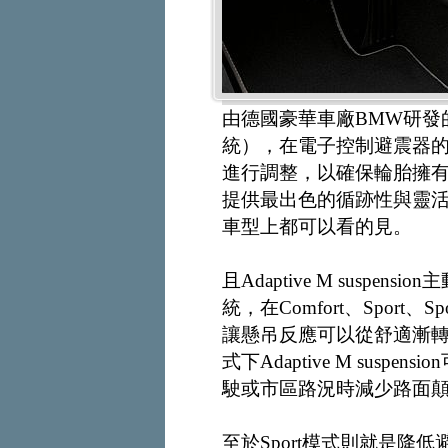
由德國豪華車廠BMW研發的Ada
統），在電子控制避震器
進行調整，以確保輪胎擁
提供最出色的循跡性與靈活
車型上都可以看的見。
且Adaptive M susp
統，在Comfort、Spor
讓懸吊反應可以從舒適漸轉向
式下Adaptive M sus
駛或市區路況時減少路面
至於Sport模式則就是