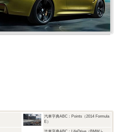
汽車字典ABC：Points（2014 Formula
E）
汽車字典ABC：LifeDrive（BMW i-