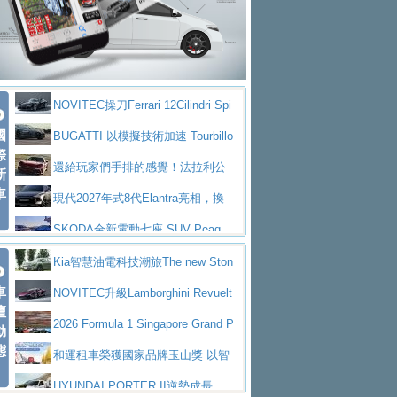
大型 SUV 鎖定七人座豪華市場
BMW攜手漫威電影【蜘蛛人：重生
拌車
消防車除了滅火裝備還需要什麼？
日】
Skoda 發表全新 Peaq 內裝：七人
一探SITRAK “準” 消防車的究竟
大益金龍初試啼聲，汽柴油5噸貨車
座純電旗艦 SUV，行李廂最大可達 935 公
全新純電 Mercedes-Benz C 400 4
不是對手
正宗年鑑2025年全球自動車年鑑1月
升
MATIC Electric 登場
奢華與科技大躍進，MAZDA全新3
NOVITEC操刀Ferrari 12Cilindri Spi
下旬問世！
2024第六屆ISUZU運轉職人挑戰賽
代CX-5全方位進化提前亮相並展開預售94.9
馬自達公布 2027 年式 MX-5 更
國
der 碳纖維空力、鍛造輪圈與Inconel排氣
BUGATTI 以模擬技術加速 Tourbillo
首度前進南台灣熱烈開戰
豪華電能休旅新星 Audi Q4 Sportba
際
萬起
新，新增 Yakudo 特別版
Skoda Peaq 發表全新電動動力系
上身
n 動態開發
還給玩家們手排的感覺！法拉利公
新
ck 55 e-tron S line
Scania Taiwan 逆風而行，加深力
統 最長續航逾 640 公里、支援雙向供電
BMW M2 首度導入 xDrive 四驅，
車
布12Cilidri Manaule手排超跑產品細節
現代2027年式8代Elantra亮相，換
道投資布局
美國與瑞士需求成關鍵推手
The all-new T-Roc 魅力 自成焦點
裝更銳利的造型、更先進的資訊娛樂系統及
SKODA全新電動七座 SUV Peaq
Maserati GT2 Stradale「Tribute to
更高效的動力
問世，擁有品牌史上最寬敞且豪華的座艙
AUDI推出首款高性能油電超跑Nuvo
Kia智慧油電科技潮旅The new Ston
MC12」全球首度亮相
迎接 RANGE ROVER 品牌家族第
車
lari，0到100公里加速2.6秒、極速350公里
百年三叉戟傳奇再啟程 Maserati 重
ic 1-7月累計銷量創歷史新高
NOVITEC升級Lamborghini Revuelt
壇
五位成員 全新 RANGE ROVER GT 預告登
造型華麗時尚、科技座艙再進化，P
／小時
返 1000 Miglia 傳承競速榮耀
法拉利首款純電跑車Luce亮相，最
o 綜效輸出增至1,048匹
2026 Formula 1 Singapore Grand P
動
場
eugeot 208小改款發表上市94.8萬起
態
大馬力超過1000匹並具備530公里最大續航
小車大空間、座艙科技更先進，SK
rix 新加坡大獎賽 Audi 極速之旅開放報名
和運租車榮獲國家品牌玉山獎 以智
里程
ODA發表全新純電跨界休旅Eipq祭平民化車
賓士AMG.EA專屬平台首作，Merc
慧移動與綠能創新
HYUNDAI PORTER II逆勢成長，